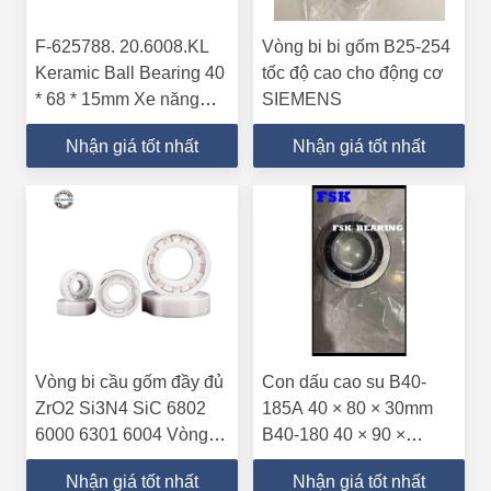
F-625788. 20.6008.KL
Vòng bi bi gốm B25-254
Keramic Ball Bearing 40
tốc độ cao cho động cơ
* 68 * 15mm Xe năng
SIEMENS
lượng mới Động cơ cao
Nhận giá tốt nhất
Nhận giá tốt nhất
tốc
Vòng bi cầu gốm đầy đủ
Con dấu cao su B40-
ZrO2 Si3N4 SiC 6802
185A 40 × 80 × 30mm
6000 6301 6004 Vòng bi
B40-180 40 × 90 ×
rãnh sâu
23mm Vòng bi gốm
Nhận giá tốt nhất
Nhận giá tốt nhất