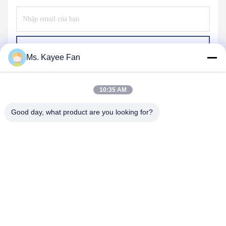
Gửi
Ms. Kayee Fan
10:35 AM
Good day, what product are you looking for?
WUXI FSK TRANSMISSION BEARING CO.,
LTD
fskbearing@hotmail.com
86-510-82713083
Số 220 Trung Renmin Road, quận Liangxi, Wuxi, Jiangsu,