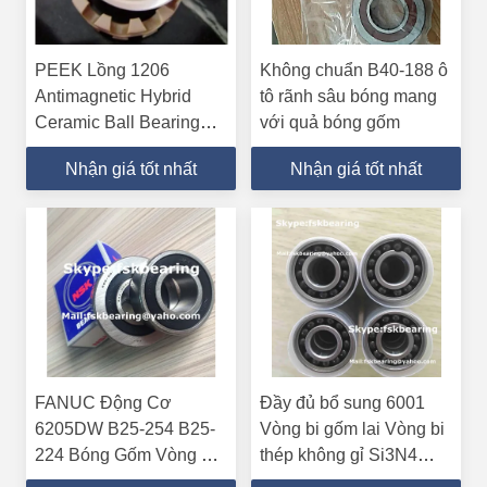
PEEK Lồng 1206
Không chuẩn B40-188 ô
Antimagnetic Hybrid
tô rãnh sâu bóng mang
Ceramic Ball Bearing
với quả bóng gốm
30mm ID
Nhận giá tốt nhất
Nhận giá tốt nhất
FANUC Động Cơ
Đầy đủ bổ sung 6001
6205DW B25-254 B25-
Vòng bi gốm lai Vòng bi
224 Bóng Gốm Vòng Bi
thép không gỉ Si3N4
Si3N4 / ZrO2
Balls