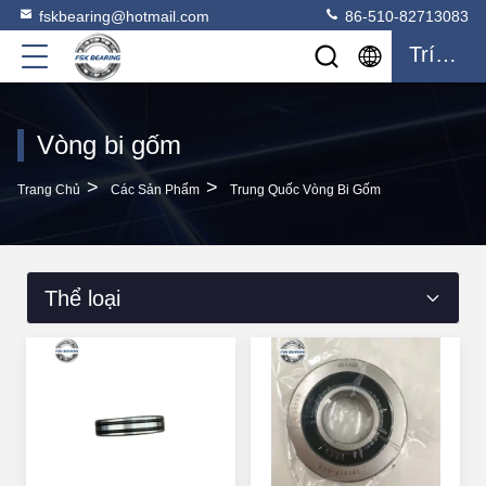
fskbearing@hotmail.com
86-510-82713083
Trích Dẫn
Vòng bi gốm
>
>
Trang Chủ
Các Sản Phẩm
Trung Quốc Vòng Bi Gốm
Thể loại