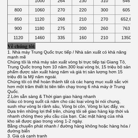
1000
264
230
310
546
800
1060
270
220
300
605
850
1120
268
210
270
652,6
900
1180
275
200
260
763
1120
1460
335
160
210
1350
Về chúng tôi:
1. Nhà máy Trung Quốc trực tiếp / Nhà sản xuất có khả năng
mạnh mẽ
Chúng tôi là nhà máy sản xuất vòng bi trực tiếp tại Giang Tô,
Trung Quốc trong hơn 10 năm.300 loại vòng bi, 15 triệu bộ sản
phẩm được sản xuất hàng năm và giá trị sản lượng hơn 15
triệu đô la Mỹ năm ngoái.
Chúng tôi có thể hoàn thành tất cả các hạng mục xuất sắc với
hơn một trăm thiết bị tiên tiến chạy trong 6 nhà máy ở Trung
Quốc.
2.Lớn sẵn sàng & Thời gian giao hàng nhanh
Giàu có trong suốt cả năm cho các loại vòng bi nói chung,
sush như vòng bi rãnh sâu, Vòng bi côn, Vòng bi lực đẩy, vv.
Dựa trên những lợi thế trên, chúng tôi sẽ giao hàng kịp thời và
nhanh chóng theo yêu cầu của bạn. Các mặt hàng của nhà
kho sẽ được giao trong vòng 1-2 ngày.
Bằng chuyển phát nhanh / đường hàng không hoặc hàng hóa /
đường biển
3. Giá cả cạnh tranh