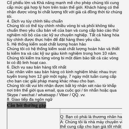
Cổ phiếu lớn và Khả năng mạnh mẽ cho phép chúng tôi cung
cấp mức giá hợp lý hơn trên toàn thế giới. Khách hàng có thể
nhận được vòng bi chất lượng tốt với giá cả đồng thời từ chúng
tôi.
4. Dịch vụ tùy chỉnh tiêu chuẩn
Chúng tôi có thể tùy chỉnh nhiều vòng bi và phôi không tiêu
chuẩn theo yêu cầu bản vẽ của bạn và cung cấp báo cáo thử
nghiệm nội bộ của các kỹ sư chuyên nghiệp. Tất cả hàng hóa
tùy chỉnh được thực hiện để đặt hàng theo yêu cầu.
5. Hệ thống kiểm soát chất lượng hoàn hảo
Chúng tôi có hệ thống kiểm soát chất lượng hoàn hảo và thiết
bị kiểm tra và các kỹ sư giàu kinh nghiệm trong hơn 10 năm.
Chúng tôi kiểm tra từng vòng bi một đảm bảo tất cả các vòng
bi có độ linh hoạt cao.
6. Dịch vụ sau bán hàng tốt nhất
Các nhân viên sau bán hàng có kinh nghiệm khác nhau trực
tuyến trong hơn 12 giờ một ngày, 7 ngày một tuần cung cấp
cho bạn các giải pháp mang khác nhau cho bạn.
Chúng tôi rất vui khi nhận được bất kỳ nhận xét nào từ khắp
nơi trên thế giới qua email, qua cuộc gọi / tin nhắn hoặc qua
Skype / wechat / whatsapp / Viber / QQ..vv.
8. Giao tiếp đa ngôn ngữ
Câu hỏi thường gặp
Q: Bạn có phải là thương nhân hay n
A: Chúng tôi là nhà máy chuyên về tất
thể cung cấp cho bạn giá tốt nhất và d