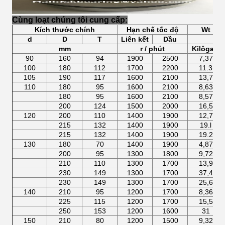
Cùng loạt chúng tôi cung cấp:
Kích thước chính
Hạn chế tốc độ
Wt
d
D
T
Liên kết
Dầu
mm
r / phút
Kilôgam
90
160
94
1900
2500
7,37
100
180
112
1700
2200
11.3
105
190
117
1600
2100
13,7
110
180
95
1600
2100
8,63
180
95
1600
2100
8,57
200
124
1500
2000
16,5
120
200
110
1400
1900
12,7
215
132
1400
1900
19.l
215
132
1400
1900
19.2
130
180
70
1400
1900
4,87
200
95
1300
1800
9,72
210
110
1300
1700
13,9
230
149
1300
1700
37,4
230
149
1300
1700
25,6
140
210
95
1200
1700
8,36
225
115
1200
1700
15,5
250
153
1200
1600
31
150
210
80
1200
1500
9,32