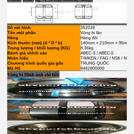
Số mô hình
352028
Tên một phần
Vòng bi lăn
Hàng
Hàng đôi
Kích thước (mm) (d * D * b)
140mm × 210mm × 95mm
Trọng lượng / khối lượng (KG)
8,36kg
Đánh giá chính xác
ABEC-3 / ABEC-5
Nhãn hiệu
TIMKEN / FAG / NSK / NTN 
Chương trình quốc gia gốc
TRUNG QUỐC
Mã HS
8482800000
Vòng bi Hình ảnh chi tiết: