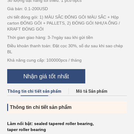
Số lượng đặt hàng tối thiểu: 1 pcs-5pcs
Giá bán: 0.1-200USD
chi tiết đóng gói: 1) MÀU SẮC ĐÓNG GÓI MÀU SẮC + Hộp
carton ĐÓNG GÓI + PALLETS, 2) ĐÓNG GÓI NHỰA ỐNG /
KRAFT ĐÓNG GÓI
Thời gian giao hàng: 3-7ngày sau khi gửi tiền
Điều khoản thanh toán: Đặt cọc 30%, số dư sau khi sao chép
BL
Khả năng cung cấp: 100000pcs / tháng
Nhận giá tốt nhất
Thông tin chi tiết sản phẩm
Mô tả Sản phẩm
Thông tin chi tiết sản phẩm
Làm nổi bật:
sealed tapered roller bearing
,
taper roller bearing