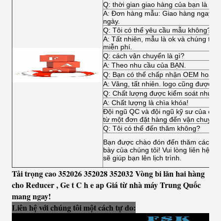
Q: thời gian giao hàng của bạn là gì?
A: Đơn hàng mẫu: Giao hàng ngay, đặ
ngày.
Q: Tôi có thể yêu cầu mẫu không?
A: Tất nhiên, mẫu là ok và chúng tôi
miễn phí.
Q: cách vận chuyển là gì?
A: Theo nhu cầu của BẠN.
Q: Bạn có thể chấp nhận OEM hoặc
A: Vâng, tất nhiên. logo cũng được c
Q: Chất lượng được kiểm soát như t
A: Chất lượng là chìa khóa!
Đội ngũ QC và đội ngũ kỹ sư của chúng
từ một đơn đặt hàng đến vận chuyển.
Q: Tôi có thể đến thăm không?
Bạn được chào đón đến thăm các nhà
bày của chúng tôi! Vui lòng liên hệ vớ
sẽ giúp bạn lên lịch trình.
Tải trọng cao 352026 352028 352032 Vòng bi lăn hai hàng
cho Reducer
,
Ge
t C
h
e
ap Giá từ nhà máy Trung Quốc
mang ngay!
Liên hệ với chúng tôi một cách tự do: