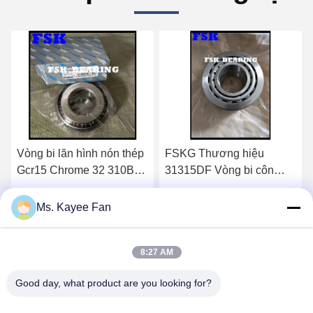
Vòng bi lăn hình nón thép
FSKG Thương hiệu
Gcr15 Chrome 32 310B
31315DF Vòng bi côn
J2 / Q, Độ cứng cao
được lắp ráp Vòng bi lắp
32311B J2 / Q
ráp 75 X 160 X 80mm
Nhận giá tốt nhất
Nhận giá tốt nhất
Ms. Kayee Fan
8:27 AM
Good day, what product are you looking for?