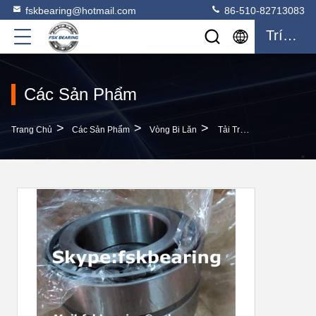
fskbearing@hotmail.com
86-510-82713083
Trích Dẫn
Các Sản Phẩm
>
>
>
Trang Chủ
Các Sản Phẩm
Vòng Bi Lăn
Tải Trọng Cao 352026 352028 352032 Vòng Bi Lăn Hai Hàng Để Giảm Tốc