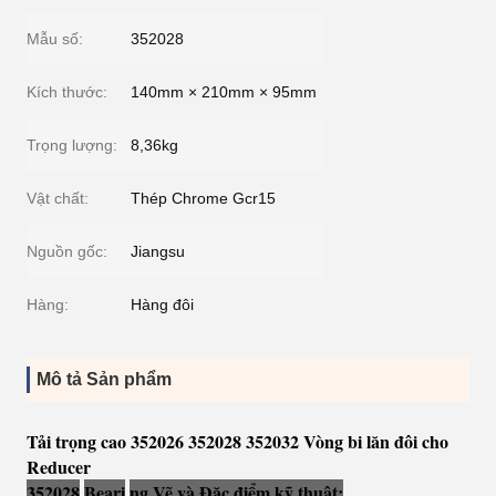
Mẫu số:
352028
Kích thước:
140mm × 210mm × 95mm
Trọng lượng:
8,36kg
Vật chất:
Thép Chrome Gcr15
Nguồn gốc:
Jiangsu
Hàng:
Hàng đôi
Mô tả Sản phẩm
Tải trọng cao 352026 352028 352032 Vòng bi lăn đôi cho
Reducer
352028
Beari
ng Vẽ và Đặc điểm kỹ thuật: