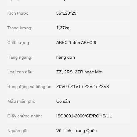
Kích thước:
55*120*29
Trọng lượng:
1,37kg
Chất lượng:
ABEC-1 đến ABEC-9
Hàng ngang:
hàng đơn
Loại con dấu:
ZZ, 2RS, 2ZR hoặc Mở
Rung động và tiếng ồn:
Z0V0 / Z1V1 / Z2V2 / Z3V3
Mẫu miễn phí:
Có sẵn
Giấy chứng nhận:
ISO9001-2000/CE/ROHS/UL
Nguồn gốc:
Vô Tích, Trung Quốc