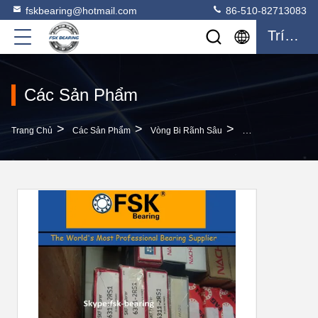
fskbearing@hotmail.com
86-510-82713083
Trích Dẫn
Các Sản Phẩm
>
>
>
Trang Chủ
Các Sản Phẩm
Vòng Bi Rãnh Sâu
Hiệu Suất Cao Tru