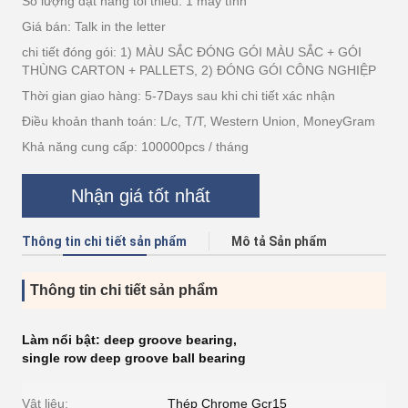
Số lượng đặt hàng tối thiểu: 1 máy tính
Giá bán: Talk in the letter
chi tiết đóng gói: 1) MÀU SẮC ĐÓNG GÓI MÀU SẮC + GÓI
THÙNG CARTON + PALLETS, 2) ĐÓNG GÓI CÔNG NGHIỆP
Thời gian giao hàng: 5-7Days sau khi chi tiết xác nhận
Điều khoản thanh toán: L/c, T/T, Western Union, MoneyGram
Khả năng cung cấp: 100000pcs / tháng
Nhận giá tốt nhất
Thông tin chi tiết sản phẩm
Mô tả Sản phẩm
Thông tin chi tiết sản phẩm
Làm nổi bật:
deep groove bearing
,
single row deep groove ball bearing
Vật liệu:
Thép Chrome Gcr15