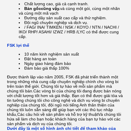
Chất lượng cao, giá cả cạnh tranh.
Bản gốc
cũng vậy.
và cùng một gói, cùng một nhãn
và cùng một mã vạch
Đường dây sản xuất cao cấp và thử nghiệm.
Đội ngũ chuyên nghiệp và dịch vụ.
/ FAG/ INA/ TIMKEN / NSK / KOYO / NTN / NACHI /
IKO/ RHP/ ASAHI/ IZWZ / HRB /
LYC có thể được cung
cấp.
FSK lợi thế
10 năm kinh nghiệm sản xuất
Đặt hàng an toàn
Ngày giao hàng đảm bảo
Đảm bảo giá thấp 100%
Được thành lập vào năm 2005, FSK đã phát triển thành một
trong những nhà cung cấp chuyên nghiệp chính cho vòng bi
trên toàn thế giới. Chúng tôi tự hào về mỗi sản phẩm mà
chúng tôi bán.Các vòng bi của chúng tôi đang được bán nóng
với chất lượng tốt hơn và giá thấp. Bạn có thể được giải tỏa và
tin tưởng chúng tôi cho công nghệ và dịch vụ vòng bi chuyên
nghiệp của chúng tôi, đội ngũ nói tiếng Anh thân thiện của
chúng tôi luôn sẵn sàng để giúp bạn với các thủ tục nhập
khẩu,Các câu hỏi về sản phẩm và hỗ trợ kỹ thuậtVà chúng tôi
hứa sẽ làm cho bạn hoặc khách hàng của bạn tự hào với các
sản phẩm và dịch vụ của chúng tôi.
Dưới đây là một số hình ảnh chi tiết để tham khảo của