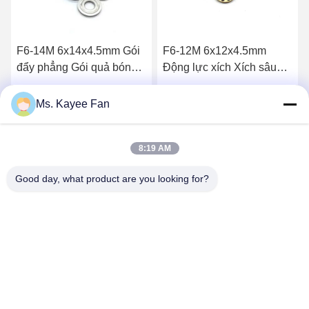
F6-14M 6x14x4.5mm Gói
F6-12M 6x12x4.5mm
đẩy phẳng Gói quả bóng
Động lực xích Xích sâu
rãnh sâu Gói chính xác
Xích Xích trục
cao Gói đẩy bóng phẳng
Nhận giá tốt nhất
Nhận giá tốt nhất
Ms. Kayee Fan
Gói trượt hàng đơn
8:19 AM
Good day, what product are you looking for?
WUXI FSK TRANSMISSION BEARING CO.,
LTD
fskbearing@hotmail.com
86-510-82713083