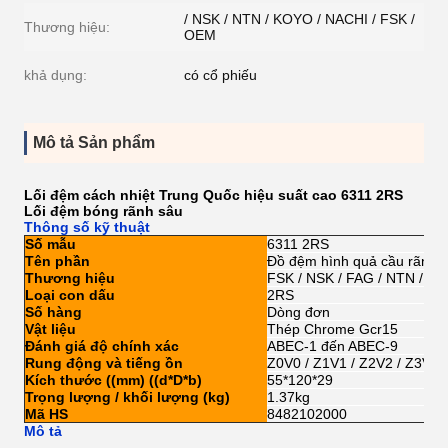
/ NSK / NTN / KOYO / NACHI / FSK /
Thương hiệu:
OEM
khả dụng:
có cổ phiếu
Mô tả Sản phẩm
Lối đệm cách nhiệt Trung Quốc hiệu suất cao 6311 2RS
Lối đệm bóng rãnh sâu
Thông số kỹ thuật
Số mẫu
6311 2RS
Tên phần
Đồ đệm hình quả cầu rãnh 
Thương hiệu
FSK / NSK / FAG / NTN / K
Loại con dấu
2RS
Số hàng
Dòng đơn
Vật liệu
Thép Chrome Gcr15
Đánh giá độ chính xác
ABEC-1 đến ABEC-9
Rung động và tiếng ồn
Z0V0 / Z1V1 / Z2V2 / Z3V3
Kích thước ((mm) ((d*D*b)
55*120*29
Trọng lượng / khối lượng (kg)
1.37kg
Mã HS
8482102000
Mô tả