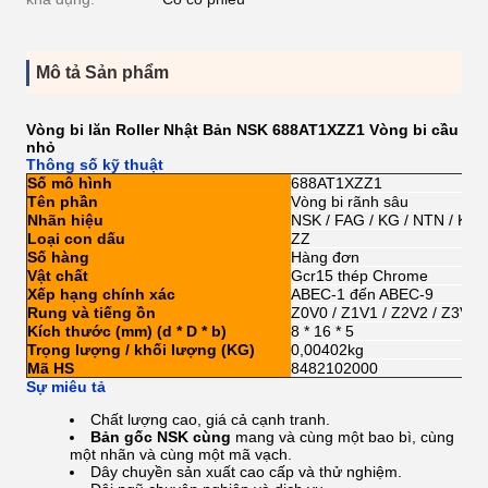
Mô tả Sản phẩm
Vòng bi lăn Roller Nhật Bản NSK 688AT1XZZ1 Vòng bi cầu
nhỏ
Thông số kỹ thuật
Số mô hình
688AT1XZZ1
Tên phần
Vòng bi rãnh sâu
Nhãn hiệu
NSK / FAG / KG / NTN / KO
Loại con dấu
ZZ
Số hàng
Hàng đơn
Vật chất
Gcr15 thép Chrome
Xếp hạng chính xác
ABEC-1 đến ABEC-9
Rung và tiếng ồn
Z0V0 / Z1V1 / Z2V2 / Z3V3
Kích thước (mm) (d * D * b)
8 * 16 * 5
Trọng lượng / khối lượng (KG)
0,00402kg
Mã HS
8482102000
Sự miêu tả
Chất lượng cao, giá cả cạnh tranh.
Bản gốc NSK
cùng
mang và cùng một bao bì, cùng
một nhãn và cùng một mã vạch.
Dây chuyền sản xuất cao cấp và thử nghiệm.