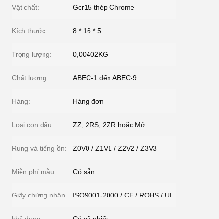
Vật chất:
Gcr15 thép Chrome
Kích thước:
8 * 16 * 5
Trọng lượng:
0,00402KG
Chất lượng:
ABEC-1 đến ABEC-9
Hàng:
Hàng đơn
Loại con dấu:
ZZ, 2RS, 2ZR hoặc Mở
Rung và tiếng ồn:
Z0V0 / Z1V1 / Z2V2 / Z3V3
Miễn phí mẫu:
Có sẵn
Giấy chứng nhận:
ISO9001-2000 / CE / ROHS / UL
khả dụng:
Có cổ phiếu