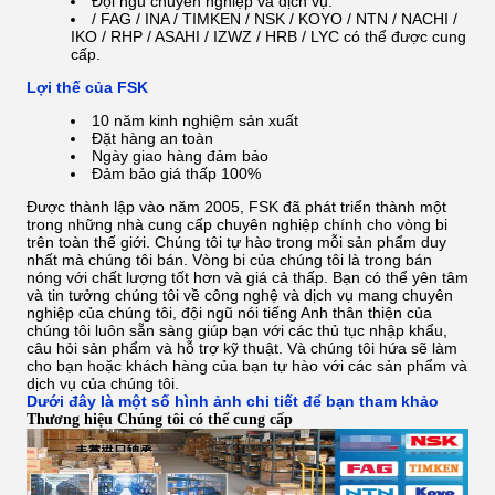
Đội ngũ chuyên nghiệp và dịch vụ.
/ FAG / INA / TIMKEN / NSK / KOYO / NTN / NACHI /
IKO / RHP / ASAHI / IZWZ / HRB /
LYC có thể được cung
cấp.
Lợi thế của FSK
10 năm kinh nghiệm sản xuất
Đặt hàng an toàn
Ngày giao hàng đảm bảo
Đảm bảo giá thấp 100%
Được thành lập vào năm 2005, FSK đã phát triển thành một
trong những nhà cung cấp chuyên nghiệp chính cho vòng bi
trên toàn thế giới.
Chúng tôi tự hào trong mỗi sản phẩm duy
nhất mà chúng tôi bán. Vòng bi của chúng tôi là trong bán
nóng với chất lượng tốt hơn và giá cả thấp.
Bạn có thể yên tâm
và tin tưởng chúng tôi về công nghệ và dịch vụ mang chuyên
nghiệp của chúng tôi, đội ngũ nói tiếng Anh thân thiện của
chúng tôi luôn sẵn sàng giúp bạn với các thủ tục nhập khẩu,
câu hỏi sản phẩm và hỗ trợ kỹ thuật.
Và chúng tôi hứa sẽ làm
cho bạn hoặc khách hàng của bạn tự hào với các sản phẩm và
dịch vụ của chúng tôi.
Dưới đây là một số hình ảnh chi tiết để bạn tham khảo
Thương hiệu Chúng tôi có thể cung cấp