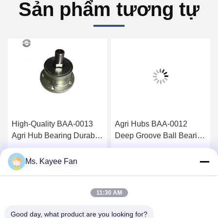
Sản phẩm tương tự
High-Quality BAA-0013
Agri Hubs BAA-0012
Agri Hub Bearing Durable
Deep Groove Ball Bearing
For Farm Tractors
Maintenance-Free,Sealed
Bearing
Nhận giá tốt nhất
Nhận giá tốt nhất
Ms. Kayee Fan
11:30 AM
Good day, what product are you looking for?