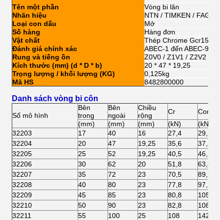
Tên một phần
Vòng bi lăn
Nhãn hiệu
NTN / TIMKEN / FAG / 
Loại con dấu
Mở
Số hàng
Hàng đơn
Vật chất
Thép Chrome Gcr15
Đánh giá chính xác
ABEC-1 đến ABEC-9
Rung và tiếng ồn
Z0V0 / Z1V1 / Z2V2 / Z
Kích thước (mm) (d * D * b)
20 * 47 * 19,25
Trọng lượng / khối lượng (KG)
0,125kg
Mã HS
8482800000
Danh sách vòng bi côn
Bên
Bên
Chiều
Cr
Cor
Số mô hình
trong
ngoài
rộng
(mm)
(mm)
(mm)
(kN)
(kN)
32203
17
40
16
27,4
29,5
32204
20
47
19,25
35,6
37,8
32205
25
52
19,25
40,5
46,5
32206
30
62
20
51,8
63,8
32207
35
72
23
70,5
89,5
32208
40
80
23
77,8
97,2
32209
45
85
23
80,8
105
32210
50
90
23
82,8
108
32211
55
100
25
108
142