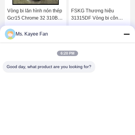
Vòng bi lăn hình nón thép
FSKG Thương hiệu
Gcr15 Chrome 32 310B
31315DF Vòng bi côn
J2 / Q, Độ cứng cao
được lắp ráp Vòng bi lắp
32311B J2 / Q
ráp 75 X 160 X 80mm
Nhận giá tốt nhất
Nhận giá tốt nhất
Ms. Kayee Fan
6:20 PM
Good day, what product are you looking for?
WUXI FSK TRANSMISSION BEARING CO.,
LTD
fskbearing@hotmail.com
86-510-82713083
Số 220 Trung Renmin Road, quận Liangxi, Wuxi, Jiangsu,