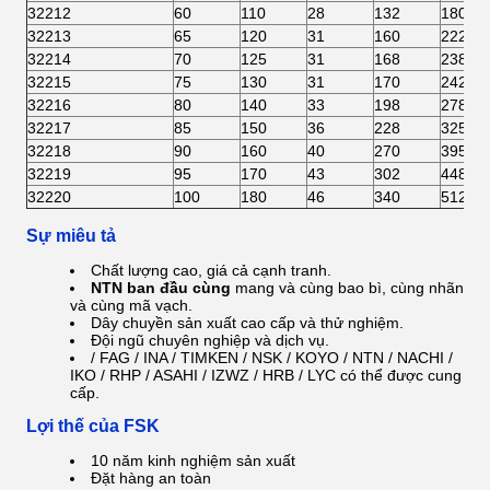
32212
60
110
28
132
180
32213
65
120
31
160
222
32214
70
125
31
168
238
32215
75
130
31
170
242
32216
80
140
33
198
278
32217
85
150
36
228
325
32218
90
160
40
270
395
32219
95
170
43
302
448
32220
100
180
46
340
512
Sự miêu tả
Chất lượng cao, giá cả cạnh tranh.
NTN ban đầu
cùng
mang và cùng bao bì, cùng nhãn
và cùng mã vạch.
Dây chuyền sản xuất cao cấp và thử nghiệm.
Đội ngũ chuyên nghiệp và dịch vụ.
/ FAG / INA / TIMKEN / NSK / KOYO / NTN / NACHI /
IKO / RHP / ASAHI / IZWZ / HRB /
LYC có thể được cung
cấp.
Lợi thế của FSK
10 năm kinh nghiệm sản xuất
Đặt hàng an toàn