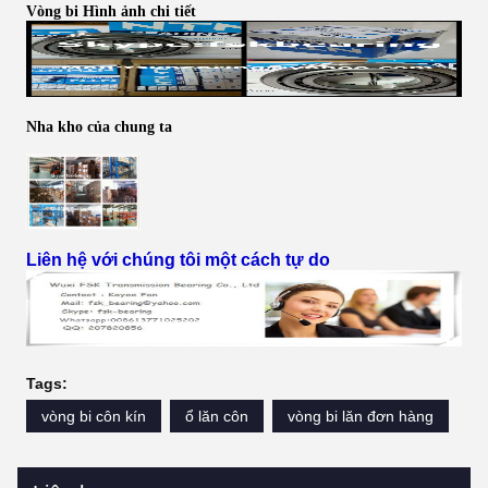
Vòng bi Hình ảnh chi tiết
Nha kho của chung ta
Liên hệ với chúng tôi một cách tự do
Tags:
vòng bi côn kín
ổ lăn côn
vòng bi lăn đơn hàng