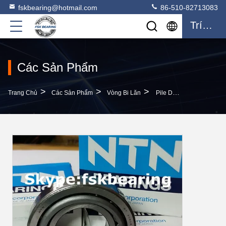
fskbearing@hotmail.com
86-510-82713083
Trích Dẫn
Các Sản Phẩm
>
>
>
Trang Chủ
Các Sản Phẩm
Vòng Bi Lăn
Pile Driving Bearings Single Row 32204 Vòng Bi Lăn