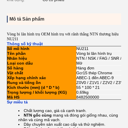
Mô tả Sản phẩm
Vòng bi lăn hình trụ OEM hình trụ với rãnh thẳng NTN thương hiệu
NU211
Thông số kỹ thuật
Số mô hình
NU211
Tên phần
Vòng bi lăn hình trụ
Nhãn hiệu
NTN / NSK / FAG / SNR / K
Loại con dấu
Mở
Số hàng
Hàng đơn
Vật chất
Gcr15 thép Chrome
Xếp hạng chính xác
ABEC-1 đến ABEC-9
Rung và tiếng ồn
Z0V0 / Z1V1 / Z2V2 / Z3V3
Kích thước (mm) (d * D * b)
55 * 100 * 21
Trọng lượng / khối lượng (KG)
0,69kg
Mã HS
8482500000
Sự miêu tả
Chất lượng cao, giá cả cạnh tranh.
NTN gốc
cùng
mang và đóng gói giống nhau, cùng
nhãn và cùng mã vạch.
Dây chuyền sản xuất cao cấp và thử nghiệm.