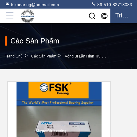
fskbearing@hotmail.com
86-510-82713083
Trích Dẫn
Các Sản Phẩm
>
>
>
Trang Chủ
Các Sản Phẩm
Vòng Bi Lăn Hình Trụ
Vòng Bi Lăn Hì