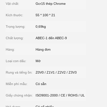
Vật chất:
Gcr15 thép Chrome
Kích thước:
55 * 100 * 21
Trọng lượng:
0,69kg
Chất lượng:
ABEC-1 đến ABEC-9
Hàng:
Hàng đơn
Loại con dấu:
Mở
Rung và tiếng ồn:
Z0V0 / Z1V1 / Z2V2 / Z3V3
Miễn phí mẫu:
Có sẵn
Giấy chứng nhận:
ISO9001-2000 / CE / ROHS / UL
khả dụng:
Có cổ phiếu