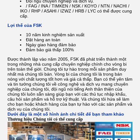
Đội ngũ chuyên nghiệp và dịch vụ.
/ FAG / INA / TIMKEN / NSK / KOYO / NTN / NACHI /
IKO / RHP / ASAHI / IZWZ / HRB /
LYC có thể được cung
cấp.
Lợi thế của FSK
10 năm kinh nghiệm sản xuất
Đặt hàng an toàn
Ngày giao hàng đảm bảo
Đảm bảo giá thấp 100%
Được thành lập vào năm 2005, FSK đã phát triển thành một
trong những nhà cung cấp chuyên nghiệp chính cho vòng bi
trên toàn thế giới.
Chúng tôi tự hào trong mỗi sản phẩm duy
nhất mà chúng tôi bán. Vòng bi của chúng tôi là trong bán
nóng với chất lượng tốt hơn và giá cả thấp.
Bạn có thể yên tâm
và tin tưởng chúng tôi về công nghệ và dịch vụ mang chuyên
nghiệp của chúng tôi, đội ngũ nói tiếng Anh thân thiện của
chúng tôi luôn sẵn sàng giúp bạn với các thủ tục nhập khẩu,
câu hỏi sản phẩm và hỗ trợ kỹ thuật.
Và chúng tôi hứa sẽ làm
cho bạn hoặc khách hàng của bạn tự hào với các sản phẩm và
dịch vụ của chúng tôi.
Dưới đây là một số hình ảnh chi tiết để bạn tham khảo
Thương hiệu Chúng tôi có thể cung cấp