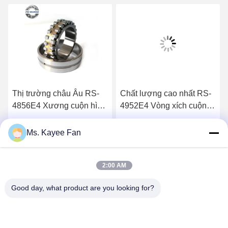
Thị trường châu Âu RS-
Chất lượng cao nhất RS-
4856E4 Xương cuộn hình
4952E4 Vòng xích cuộn
trụ cho trục máy công cụ
trụ Vòng xích máy than
Nhận giá tốt nhất
Nhận giá tốt nhất
Ms. Kayee Fan
2:00 AM
Good day, what product are you looking for?
WUXI FSK TRANSMISSION BEARING CO.,