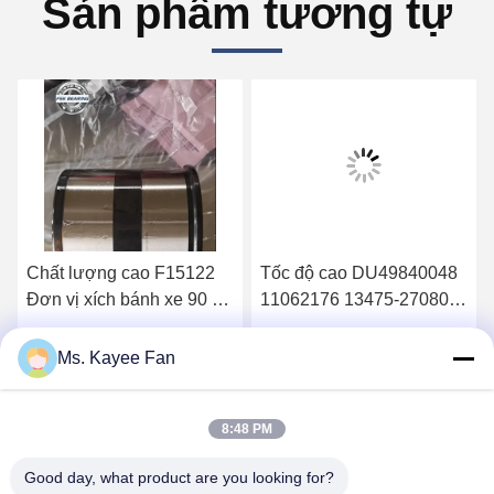
Sản phẩm tương tự
Chất lượng cao F15122
Tốc độ cao DU49840048
Đơn vị xích bánh xe 90 *
11062176 13475-27080
160 * 125mm Phụ tùng
Vòng xích bánh xe
cho MAN SAF
49X84X48mm Thép chất
Nhận giá tốt nhất
Nhận giá tốt nhất
Ms. Kayee Fan
lượng cao
8:48 PM
Good day, what product are you looking for?