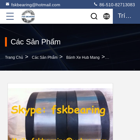
fskbearing@hotmail.com
86-510-82713083
Trích Dẫn
Các Sản Phẩm
>
>
>
Trang Chủ
Các Sản Phẩm
Bánh Xe Hub Mang
MAN BENZ Vòng B