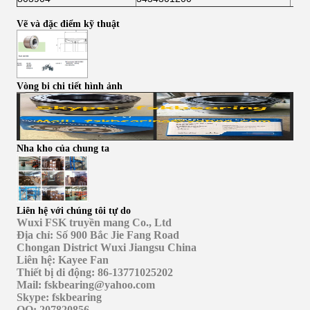
Vẽ và đặc điểm kỹ thuật
Vòng bi chi tiết hình ảnh
Nha kho của chung ta
Liên hệ với chúng tôi tự do
Wuxi FSK truyền mang Co., Ltd
Địa chỉ: Số 900 Bắc Jie Fang Road
Chongan District Wuxi Jiangsu China
Liên hệ: Kayee Fan
Thiết bị di động: 86-13771025202
Mail: fskbearing@yahoo.com
Skype: fskbearing
QQ: 207820856