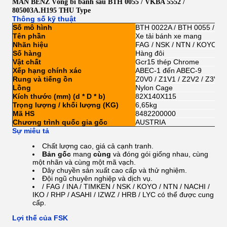
MAN BENZ Vòng bi bánh sau BTH 0055 / VKBA 5552 /
805003A.H195 THU Type
Thông số kỹ thuật
Số mô hình
BTH 0022A / BTH 0055 / VK
Tên phần
Xe tải bánh xe mang
Nhãn hiệu
FAG / NSK / NTN / KOYO / 
Số hàng
Hàng đôi
Vật chất
Gcr15 thép Chrome
Xếp hạng chính xác
ABEC-1 đến ABEC-9
Rung và tiếng ồn
Z0V0 / Z1V1 / Z2V2 / Z3V3
Lồng
Nylon Cage
Kích thước (mm) (d * D * b)
82X140X115
Trọng lượng / khối lượng (KG)
6,65kg
Mã HS
8482200000
Chương trình quốc gia gốc
AUSTRIA
Sự miêu tả
Chất lượng cao, giá cả cạnh tranh.
Bản gốc
mang
cùng
và đóng gói giống nhau, cùng
một nhãn và cùng một mã vạch.
Dây chuyền sản xuất cao cấp và thử nghiệm.
Đội ngũ chuyên nghiệp và dịch vụ.
/ FAG / INA / TIMKEN / NSK / KOYO / NTN / NACHI /
IKO / RHP / ASAHI / IZWZ / HRB /
LYC có thể được cung
cấp.
Lợi thế của FSK