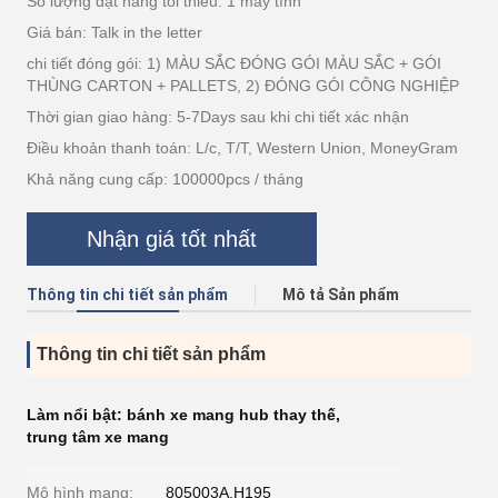
Số lượng đặt hàng tối thiểu: 1 máy tính
Giá bán: Talk in the letter
chi tiết đóng gói: 1) MÀU SẮC ĐÓNG GÓI MÀU SẮC + GÓI
THÙNG CARTON + PALLETS, 2) ĐÓNG GÓI CÔNG NGHIỆP
Thời gian giao hàng: 5-7Days sau khi chi tiết xác nhận
Điều khoản thanh toán: L/c, T/T, Western Union, MoneyGram
Khả năng cung cấp: 100000pcs / tháng
Nhận giá tốt nhất
Thông tin chi tiết sản phẩm
Mô tả Sản phẩm
Thông tin chi tiết sản phẩm
Làm nổi bật:
bánh xe mang hub thay thế
,
trung tâm xe mang
Mô hình mang:
805003A.H195