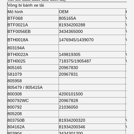
Vòng bi bánh xe tải
Mô hình
OEM
KHÔ
BTF068
805165A
VKB
BTF0021A
81934200288
VKB
BTF0056EB
3434365000
VKB
BTH0018A
1476945/1439070
VKB
803194A
BTH0022A
149819305
VKB
BTH0025
718375/1905487
VKB
805165
20967830
581079
20967831
805958
805479 / 805415A
800308
4200101500
800792WC
20967828
800792
21036050
805208
803750B
81934200320
VKB
804162A
81934200346
VKB
803904
3434301200