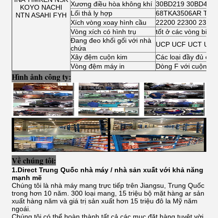
Xương điều hòa không khí
30BD219 30BD40
KOYO NACHI
Lối thả ly hợp
68TKA3506AR TK7
NTN ASAHI FYH
Xích vòng xoay hình cầu
22200 22300 23000
Vòng xích có hình trụ
tốt ở các vòng bi c
Đang đeo khối gối với nhà
UCP UCF UCT UCF
chứa
Xây đệm cuộn kim
Các loại đầy đủ của
Vòng đệm máy in
Dòng F với cuộn kim
Hình ảnh công ty:
Về chúng tôi:
1.Direct Trung Quốc nhà máy / nhà sản xuất với khả năng
mạnh mẽ
Chúng tôi là nhà máy mang trực tiếp trên Jiangsu, Trung Quốc
trong hơn 10 năm. 300 loại mang, 15 triệu bộ mặt hàng ar sản
xuất hàng năm và giá trị sản xuất hơn 15 triệu đô la Mỹ năm
ngoái.
Chúng tôi có thể hoàn thành tất cả các mục đặt hàng tuyệt vời