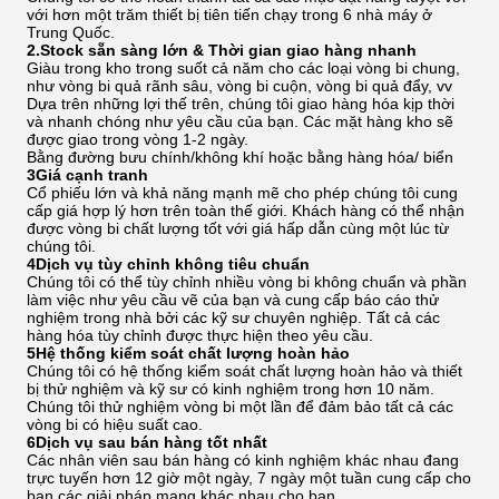
với hơn một trăm thiết bị tiên tiến chạy trong 6 nhà máy ở
Trung Quốc.
2.Stock sẵn sàng lớn & Thời gian giao hàng nhanh
Giàu trong kho trong suốt cả năm cho các loại vòng bi chung,
như vòng bi quả rãnh sâu, vòng bi cuộn, vòng bi quả đẩy, vv
Dựa trên những lợi thế trên, chúng tôi giao hàng hóa kịp thời
và nhanh chóng như yêu cầu của bạn. Các mặt hàng kho sẽ
được giao trong vòng 1-2 ngày.
Bằng đường bưu chính/không khí hoặc bằng hàng hóa/ biển
3Giá cạnh tranh
Cổ phiếu lớn và khả năng mạnh mẽ cho phép chúng tôi cung
cấp giá hợp lý hơn trên toàn thế giới. Khách hàng có thể nhận
được vòng bi chất lượng tốt với giá hấp dẫn cùng một lúc từ
chúng tôi.
4Dịch vụ tùy chỉnh không tiêu chuẩn
Chúng tôi có thể tùy chỉnh nhiều vòng bi không chuẩn và phần
làm việc như yêu cầu vẽ của bạn và cung cấp báo cáo thử
nghiệm trong nhà bởi các kỹ sư chuyên nghiệp. Tất cả các
hàng hóa tùy chỉnh được thực hiện theo yêu cầu.
5Hệ thống kiểm soát chất lượng hoàn hảo
Chúng tôi có hệ thống kiểm soát chất lượng hoàn hảo và thiết
bị thử nghiệm và kỹ sư có kinh nghiệm trong hơn 10 năm.
Chúng tôi thử nghiệm vòng bi một lần để đảm bảo tất cả các
vòng bi có hiệu suất cao.
6Dịch vụ sau bán hàng tốt nhất
Các nhân viên sau bán hàng có kinh nghiệm khác nhau đang
trực tuyến hơn 12 giờ một ngày, 7 ngày một tuần cung cấp cho
bạn các giải pháp mang khác nhau cho bạn.