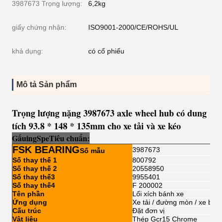
3987673 Trọng lượng:
6,2kg
giấy chứng nhận:
ISO9001-2000/CE/ROHS/UL
khả dụng:
có cổ phiếu
Mô tả Sản phẩm
Trọng lượng nặng 3987673 axle wheel hub có dung
tích 93.8 * 148 * 135mm cho xe tải và xe kéo
Gấu
i
ng
Sp
e
Tiêu chuẩn:
FSK BEARING
3987673
Số mẫu
Số thay thế 1
800792
Số thay thế 2
20558950
Số thay thế3
9955401
Số thay thế4
F 200002
Tên phần
Lối xích bánh xe
Ứng dụng
Xe tải / đường mòn / xe buýt
Cấu trúc
Đặt đơn vị
Vật liệu
Thép Gcr15 Chrome