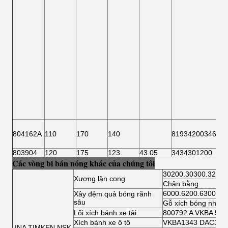
804162A
110
170
140
81934200346
803904
120
175
123
43.05
3434301200
Các vòng bi bán nóng khác của chúng tôi
30200.30300.32200
Xương lăn cong
Chân bằng
6000.6200.6300.64
Xây đệm quả bóng rãnh
sâu
Gỗ xích bóng nhỏ
Lối xích bánh xe tải
800792 A VKBA 541
Xích bánh xe ô tô
VKBA1343 DAC3462
INA TIMKEN NSK