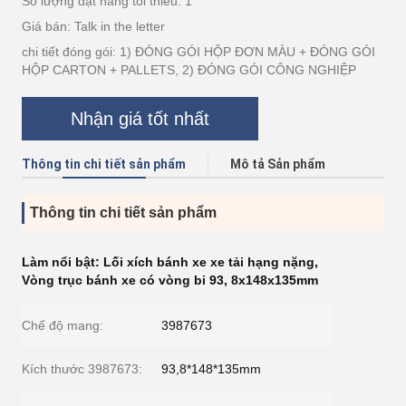
Số lượng đặt hàng tối thiểu: 1
Giá bán: Talk in the letter
chi tiết đóng gói: 1) ĐÓNG GÓI HỘP ĐƠN MÀU + ĐÓNG GÓI
HỘP CARTON + PALLETS, 2) ĐÓNG GÓI CÔNG NGHIỆP
Nhận giá tốt nhất
Thông tin chi tiết sản phẩm
Mô tả Sản phẩm
Thông tin chi tiết sản phẩm
Làm nổi bật:
Lối xích bánh xe xe tải hạng nặng
,
Vòng trục bánh xe có vòng bi 93
,
8x148x135mm
Chế độ mang:
3987673
Kích thước 3987673:
93,8*148*135mm