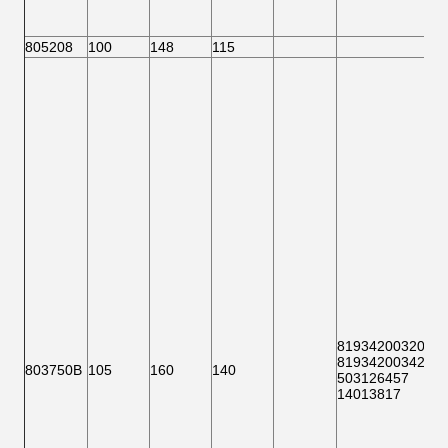
805208
100
148
115
81934200320
:
81934200342
:
803750B
105
160
140
503126457
14013817