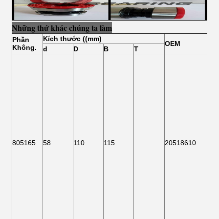
Những thứ khác chúng ta làm
Kích thước ((mm)
Phần
OEM
Không.
d
D
B
T
805165
58
110
115
20518610