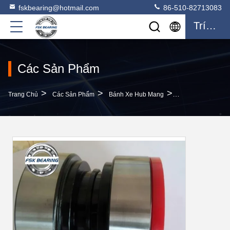
fskbearing@hotmail.com
86-510-82713083
Trích Dẫn
Các Sản Phẩm
>
>
>
Trang Chủ
Các Sản Phẩm
Bánh Xe Hub Mang
Trọng Lượng Nặng