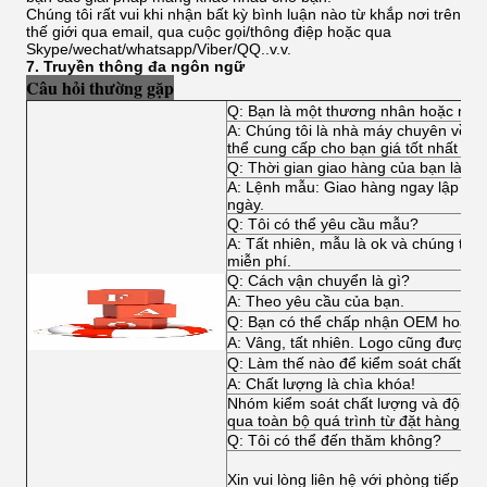
Chúng tôi rất vui khi nhận bất kỳ bình luận nào từ khắp nơi trên
thế giới qua email, qua cuộc gọi/thông điệp hoặc qua
Skype/wechat/whatsapp/Viber/QQ..v.v.
7. Truyền thông đa ngôn ngữ
Câu hỏi thường gặp
Q: Bạn là một thương nhân hoặc nhà
A: Chúng tôi là nhà máy chuyên về tất
thể cung cấp cho bạn giá tốt nhất và d
Q: Thời gian giao hàng của bạn là ba
A: Lệnh mẫu: Giao hàng ngay lập tức,
ngày.
Q: Tôi có thể yêu cầu mẫu?
A: Tất nhiên, mẫu là ok và chúng tôi
miễn phí.
Q: Cách vận chuyển là gì?
A: Theo yêu cầu của bạn.
Q: Bạn có thể chấp nhận OEM hoặc
A: Vâng, tất nhiên. Logo cũng được 
Q: Làm thế nào để kiểm soát chất lư
A: Chất lượng là chìa khóa!
Nhóm kiểm soát chất lượng và đội kỹ 
qua toàn bộ quá trình từ đặt hàng đế
Q: Tôi có thể đến thăm không?
Xin vui lòng liên hệ với phòng tiếp tâ