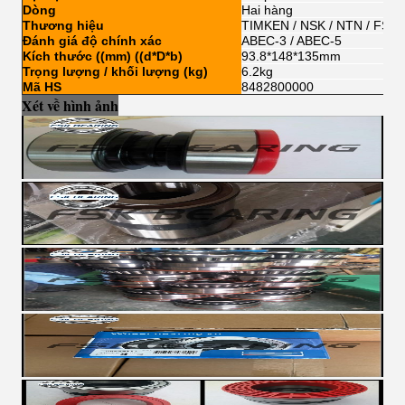
Dòng
Hai hàng
Thương hiệu
TIMKEN / NSK / NTN / FSKG
Đánh giá độ chính xác
ABEC-3 / ABEC-5
Kích thước ((mm) ((d*D*b)
93.8*148*135mm
Trọng lượng / khối lượng (kg)
6.2kg
Mã HS
8482800000
Xét về hình ảnh