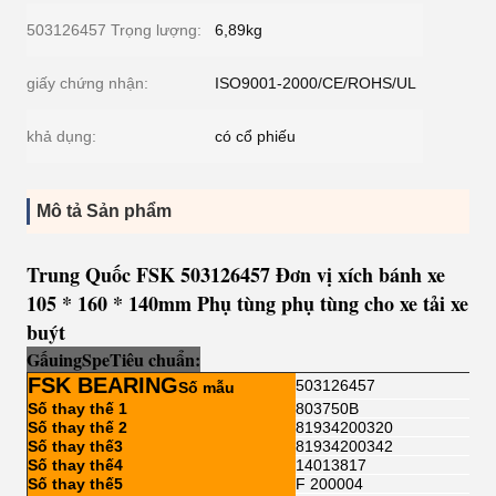
503126457 Trọng lượng:
6,89kg
giấy chứng nhận:
ISO9001-2000/CE/ROHS/UL
khả dụng:
có cổ phiếu
Mô tả Sản phẩm
Trung Quốc FSK 503126457 Đơn vị xích bánh xe
105 * 160 * 140mm Phụ tùng phụ tùng cho xe tải xe
buýt
Gấu
i
ng
Sp
e
Tiêu chuẩn:
FSK BEARING
503126457
Số mẫu
Số thay thế 1
803750B
Số thay thế 2
81934200320
Số thay thế3
81934200342
Số thay thế4
14013817
Số thay thế5
F 200004