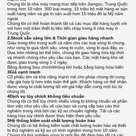
Chúng tôi là nhà máy mang trực tiếp trên Jiangsu, Trung Quốc
trong hơn 10 năm. 300 loại mang, 15 triệu bộ mặt hàng ar sản
xuất hàng năm và giá trị sản xuất hơn 15 triệu đô la Mỹ năm
ngoái.
Chúng tôi có thể hoàn thành tất cả các mục đặt hàng tuyệt vời
với hơn một trăm thiết bị tiên tiến chạy trong 6 nhà máy ở
Trung Quốc.
2.Stock sẵn sàng lớn & Thời gian giao hàng nhanh
Giàu trong kho trong suốt cả năm cho các loại vòng bi chung,
như vòng bi quả rãnh sâu, vòng bi cuộn, vòng bi quả đẩy, vv
Dựa trên những lợi thế trên, chúng tôi giao hàng hóa kịp thời
và nhanh chóng như yêu cầu của bạn. Các mặt hàng kho sẽ
được giao trong vòng 1-2 ngày.
Bằng đường bưu chính/không khí hoặc bằng hàng hóa/ biển
3Giá cạnh tranh
Cổ phiếu lớn và khả năng mạnh mẽ cho phép chúng tôi cung
cấp giá hợp lý hơn trên toàn thế giới. Khách hàng có thể nhận
được vòng bi chất lượng tốt với giá hấp dẫn cùng một lúc từ
chúng tôi.
4Dịch vụ tùy chỉnh không tiêu chuẩn
Chúng tôi có thể tùy chỉnh nhiều vòng bi không chuẩn và phần
làm việc như yêu cầu vẽ của bạn và cung cấp báo cáo thử
nghiệm trong nhà bởi các kỹ sư chuyên nghiệp. Tất cả các
hàng hóa tùy chỉnh được thực hiện theo yêu cầu.
5Hệ thống kiểm soát chất lượng hoàn hảo
Chúng tôi có hệ thống kiểm soát chất lượng hoàn hảo và thiết
bị thử nghiệm và kỹ sư có kinh nghiệm trong hơn 10 năm.
Chúng tôi thử nghiệm vòng bi một lần để đảm bảo tất cả các