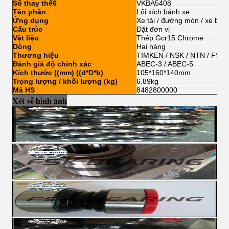
Số thay thế6
VKBA5408
Tên phần
Lối xích bánh xe
Ứng dụng
Xe tải / đường mòn / xe buýt
Cấu trúc
Đặt đơn vị
Vật liệu
Thép Gcr15 Chrome
Dòng
Hai hàng
Thương hiệu
TIMKEN / NSK / NTN / FSKG
Đánh giá độ chính xác
ABEC-3 / ABEC-5
Kích thước ((mm) ((d*D*b)
105*160*140mm
Trọng lượng / khối lượng (kg)
6.89kg
Mã HS
8482800000
Xét về hình ảnh