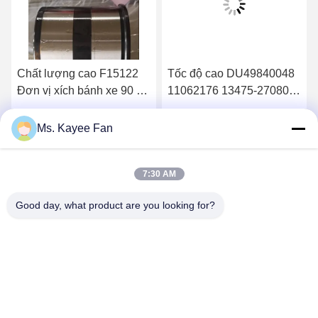
Chất lượng cao F15122
Tốc độ cao DU49840048
Đơn vị xích bánh xe 90 *
11062176 13475-27080
160 * 125mm Phụ tùng
Vòng xích bánh xe
cho MAN SAF
49X84X48mm Thép chất
Nhận giá tốt nhất
Nhận giá tốt nhất
Ms. Kayee Fan
lượng cao
7:30 AM
Good day, what product are you looking for?
WUXI FSK TRANSMISSION BEARING CO.,
LTD
fskbearing@hotmail.com