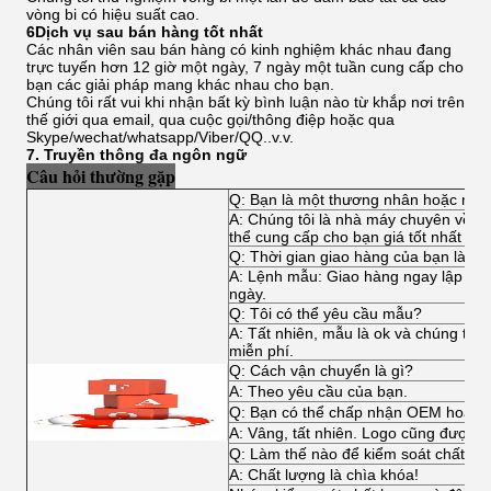
vòng bi có hiệu suất cao.
6Dịch vụ sau bán hàng tốt nhất
Các nhân viên sau bán hàng có kinh nghiệm khác nhau đang
trực tuyến hơn 12 giờ một ngày, 7 ngày một tuần cung cấp cho
bạn các giải pháp mang khác nhau cho bạn.
Chúng tôi rất vui khi nhận bất kỳ bình luận nào từ khắp nơi trên
thế giới qua email, qua cuộc gọi/thông điệp hoặc qua
Skype/wechat/whatsapp/Viber/QQ..v.v.
7. Truyền thông đa ngôn ngữ
Câu hỏi thường gặp
Q: Bạn là một thương nhân hoặc nhà
A: Chúng tôi là nhà máy chuyên về tất
thể cung cấp cho bạn giá tốt nhất và d
Q: Thời gian giao hàng của bạn là ba
A: Lệnh mẫu: Giao hàng ngay lập tức,
ngày.
Q: Tôi có thể yêu cầu mẫu?
A: Tất nhiên, mẫu là ok và chúng tôi
miễn phí.
Q: Cách vận chuyển là gì?
A: Theo yêu cầu của bạn.
Q: Bạn có thể chấp nhận OEM hoặc
A: Vâng, tất nhiên. Logo cũng được 
Q: Làm thế nào để kiểm soát chất lư
A: Chất lượng là chìa khóa!