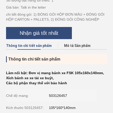
Số lượng đặt hàng tối thiểu: 1
Giá bán: Talk in the letter
chi tiết đóng gói: 1) ĐÓNG GÓI HỘP ĐƠN MÀU + ĐÓNG GÓI
HỘP CARTON + PALLETS, 2) ĐÓNG GÓI CÔNG NGHIỆP
Nhận giá tốt nhất
Thông tin chi tiết sản phẩm
Mô tả Sản phẩm
Thông tin chi tiết sản phẩm
Làm nổi bật:
Đơn vị mang bánh xe FSK 105x160x140mm
,
Xích bánh xe xe tải xe buýt
,
Các bộ phận thay thế với bảo hành
Chế độ mang:
503126457
Kích thước 503126457:
105*160*140mm