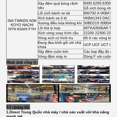
6000.6200.6300.64
Xây đệm quả bóng rãnh
sâu
Gỗ xích bóng nhỏ
Lối xích bánh xe tải
800792 A VKBA 541
Xích bánh xe ô tô
VKBA1343 DAC3462
INA TIMKEN NSK
Xương điều hòa không khí
30BD219 30BD40
KOYO NACHI
Lối thả ly hợp
68TKA3506AR TK7
NTN ASAHI FYH
Xích vòng xoay hình cầu
22200 22300 23000
Vòng xích có hình trụ
tốt ở các vòng bi c
Đang đeo khối gối với nhà
UCP UCF UCT UCF
chứa
Xây đệm cuộn kim
Các loại đầy đủ của
Vòng đệm máy in
Dòng F với cuộn kim
Hình ảnh công ty:
Về chúng tôi:
1.Direct Trung Quốc nhà máy / nhà sản xuất với khả năng
mạnh mẽ