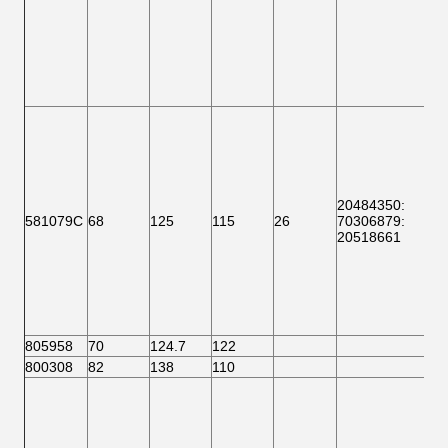
20484350:
581079C
68
125
115
26
70306879:
20518661
805958
70
124.7
122
800308
82
138
110