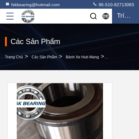
fskbearing@hotmail.com
86-510-82713083
Trích Dẫn
Các Sản Phẩm
>
>
>
Trang Chủ
Các Sản Phẩm
Bánh Xe Hub Mang
Trung Quốc FSK 5