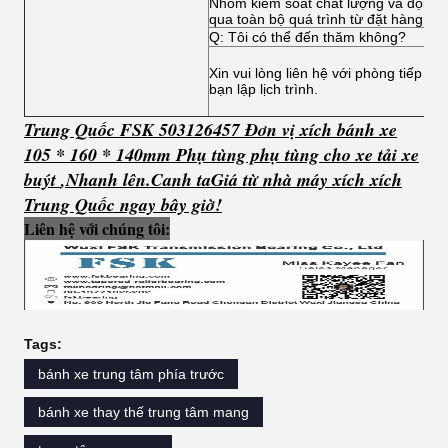
Nhóm kiểm soát chất lượng và đội kỹ 
qua toàn bộ quá trình từ đặt hàng đế
Q: Tôi có thể đến thăm không?
Xin vui lòng liên hệ với phòng tiếp tâ
bạn lập lịch trình.
Trung Quốc FSK 503126457 Đơn vị xích bánh xe
105 * 160 * 140mm Phụ tùng phụ tùng cho xe tải xe
buýt
,
Nhanh lên.
C
anh ta
Giá từ nhà máy xích xích
Trung Quốc ngay bây giờ!
Liên hệ với chúng tôi:
Tags:
bánh xe trung tâm phía trước
bánh xe thay thế trung tâm mang