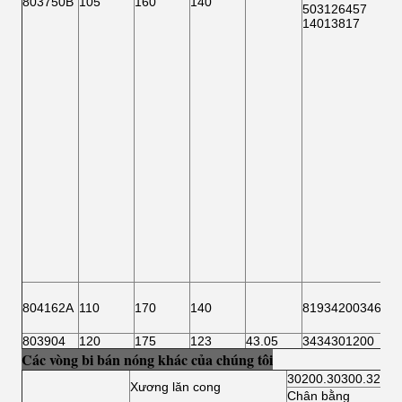
803750B
105
160
140
503126457
14013817
804162A
110
170
140
81934200346
803904
120
175
123
43.05
3434301200
Các vòng bi bán nóng khác của chúng tôi
30200.30300.32200
Xương lăn cong
Chân bằng