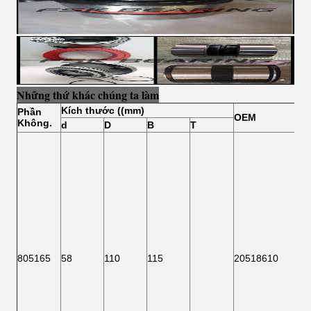
Những thứ khác chúng ta làm
Kích thước ((mm)
Phần
OEM
Không.
d
D
B
T
805165
58
110
115
20518610