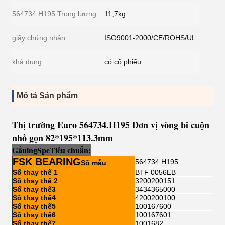
564734.H195 Trọng lượng:
11,7kg
giấy chứng nhận:
ISO9001-2000/CE/ROHS/UL
khả dụng:
có cổ phiếu
Mô tả Sản phẩm
Thị trường Euro 564734.H195 Đơn vị vòng bi cuộn
nhỏ gọn 82*195*113.3mm
Gấu
i
ng
Sp
e
Tiêu chuẩn:
FSK BEARING
564734.H195
Số mẫu
Số thay thế 1
BTF 0056EB
Số thay thế 2
3200200151
Số thay thế3
3434365000
Số thay thế4
4200200100
Số thay thế5
100167600
Số thay thế6
100167601
Số thay thế7
1001682