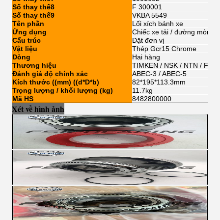
Số thay thế8
F 300001
Số thay thế9
VKBA 5549
Tên phần
Lối xích bánh xe
Ứng dụng
Chiếc xe tải / đường mòn / 
Cấu trúc
Đặt đơn vị
Vật liệu
Thép Gcr15 Chrome
Dòng
Hai hàng
Thương hiệu
TIMKEN / NSK / NTN / FSK
Đánh giá độ chính xác
ABEC-3 / ABEC-5
Kích thước ((mm) ((d*D*b)
82*195*113.3mm
Trọng lượng / khối lượng (kg)
11.7kg
Mã HS
8482800000
Xét về hình ảnh