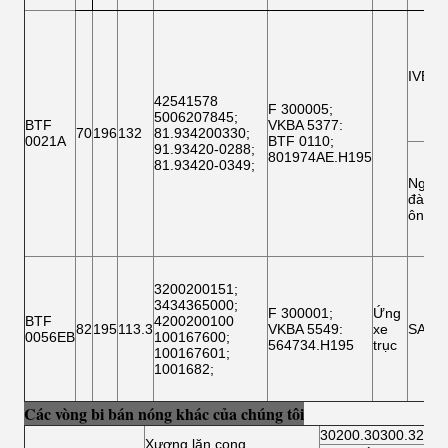
IVEC
42541578
F 300005;
5006207845
;
BTF
VKBA 5377
:
70
196
132
81.934200330
;
0021A
BTF 0110;
91.93420-0288
;
801974AE.H195
81.93420-0349
;
Người
đàn
ông
3200200151
;
3434365000
;
F 300001
;
Ứng
BTF
4200200100
82
195
113.3
VKBA 5549
:
xe
SAF
0056EB
100167600
;
564734.H195
trục
100167601
;
1001682
;
Các vòng bi bán nóng khác của chúng tôi
30200.30300.32200
Xương lăn cong