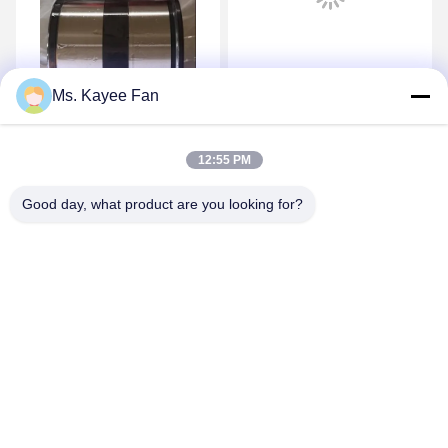
Chất lượng cao F15122
Tốc độ cao DU49840048
Ms. Kayee Fan
Đơn vị xích bánh xe 90 *
11062176 13475-27080
160 * 125mm Phụ tùng
Vòng xích bánh xe
12:55 PM
cho MAN SAF
49X84X48mm Thép chất
Nhận giá tốt nhất
Nhận giá tốt nhất
lượng cao
Good day, what product are you looking for?
WUXI FSK TRANSMISSION BEARING CO.,
LTD
fskbearing@hotmail.com