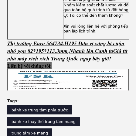
Nhóm kiểm soát chất lượng và đội kỹ 
qua toàn bộ quá trình từ đặt hàng đế
Q: Tôi có thể đến thăm không?
Xin vui lòng liên hệ với phòng tiếp tâ
bạn lập lịch trình.
Thị trường Euro 564734.H195 Đơn vị vòng bi cuộn
nhỏ gọn 82*195*113.3mm
,
Nhanh lên.
C
anh ta
Giá từ
nhà máy xích xích Trung Quốc ngay bây giờ!
Liên hệ với chúng tôi:
Tags:
bánh xe trung tâm phía trước
bánh xe thay thế trung tâm mang
trung tâm xe mang