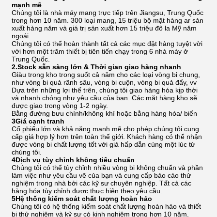
mạnh mẽ
Chúng tôi là nhà máy mang trực tiếp trên Jiangsu, Trung Quốc
trong hơn 10 năm. 300 loại mang, 15 triệu bộ mặt hàng ar sản
xuất hàng năm và giá trị sản xuất hơn 15 triệu đô la Mỹ năm
ngoái.
Chúng tôi có thể hoàn thành tất cả các mục đặt hàng tuyệt vời
với hơn một trăm thiết bị tiên tiến chạy trong 6 nhà máy ở
Trung Quốc.
2.Stock sẵn sàng lớn & Thời gian giao hàng nhanh
Giàu trong kho trong suốt cả năm cho các loại vòng bi chung,
như vòng bi quả rãnh sâu, vòng bi cuộn, vòng bi quả đẩy, vv
Dựa trên những lợi thế trên, chúng tôi giao hàng hóa kịp thời
và nhanh chóng như yêu cầu của bạn. Các mặt hàng kho sẽ
được giao trong vòng 1-2 ngày.
Bằng đường bưu chính/không khí hoặc bằng hàng hóa/ biển
3Giá cạnh tranh
Cổ phiếu lớn và khả năng mạnh mẽ cho phép chúng tôi cung
cấp giá hợp lý hơn trên toàn thế giới. Khách hàng có thể nhận
được vòng bi chất lượng tốt với giá hấp dẫn cùng một lúc từ
chúng tôi.
4Dịch vụ tùy chỉnh không tiêu chuẩn
Chúng tôi có thể tùy chỉnh nhiều vòng bi không chuẩn và phần
làm việc như yêu cầu vẽ của bạn và cung cấp báo cáo thử
nghiệm trong nhà bởi các kỹ sư chuyên nghiệp. Tất cả các
hàng hóa tùy chỉnh được thực hiện theo yêu cầu.
5Hệ thống kiểm soát chất lượng hoàn hảo
Chúng tôi có hệ thống kiểm soát chất lượng hoàn hảo và thiết
bị thử nghiệm và kỹ sư có kinh nghiệm trong hơn 10 năm.