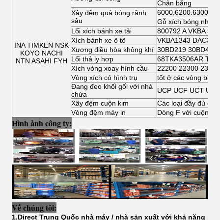
Chân bằng
6000.6200.6300.64
Xây đệm quả bóng rãnh
sâu
Gỗ xích bóng nhỏ
Lối xích bánh xe tải
800792 A VKBA 541
Xích bánh xe ô tô
VKBA1343 DAC3462
INA TIMKEN NSK
Xương điều hòa không khí
30BD219 30BD40
KOYO NACHI
Lối thả ly hợp
68TKA3506AR TK7
NTN ASAHI FYH
Xích vòng xoay hình cầu
22200 22300 23000
Vòng xích có hình trụ
tốt ở các vòng bi c
Đang đeo khối gối với nhà
UCP UCF UCT UCF
chứa
Xây đệm cuộn kim
Các loại đầy đủ của
Vòng đệm máy in
Dòng F với cuộn kim
Hình ảnh công ty:
Về chúng tôi:
1.Direct Trung Quốc nhà máy / nhà sản xuất với khả năng