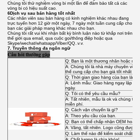
Chúng tôi thử nghiệm vòng bi một lần để đảm bảo tất cả các
vòng bi có hiệu suất cao.
6Dịch vụ sau bán hàng tốt nhất
Các nhân viên sau bán hàng có kinh nghiệm khác nhau đang
trực tuyến hơn 12 giờ một ngày, 7 ngày một tuần cung cấp cho
bạn các giải pháp mang khác nhau cho bạn.
Chúng tôi rất vui khi nhận bất kỳ bình luận nào từ khắp nơi trên
thế giới qua email, qua cuộc gọi/thông điệp hoặc qua
Skype/wechat/whatsapp/Viber/QQ..v.v.
7. Truyền thông đa ngôn ngữ
Câu hỏi thường gặp
Q: Bạn là một thương nhân hoặc nhà
A: Chúng tôi là nhà máy chuyên về tất
thể cung cấp cho bạn giá tốt nhất và d
Q: Thời gian giao hàng của bạn là ba
A: Lệnh mẫu: Giao hàng ngay lập tức,
ngày.
Q: Tôi có thể yêu cầu mẫu?
A: Tất nhiên, mẫu là ok và chúng tôi
miễn phí.
Q: Cách vận chuyển là gì?
A: Theo yêu cầu của bạn.
Q: Bạn có thể chấp nhận OEM hoặc
A: Vâng, tất nhiên. Logo cũng được 
Q: Làm thế nào để kiểm soát chất lư
A: Chất lượng là chìa khóa!