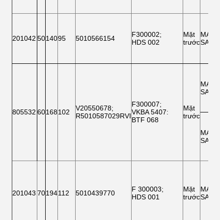
F300002
;
Mặt
MAN
201042
50
140
95
5010566154
HDS 002
trước
SAF
MAN
SAF
F300007
;
V20550678
;
Mặt
805532
60
168
102
VKBA 5407
:
R5010587029RVI
trước
BTF 068
MAN
SAF
F 300003
;
Mặt
MAN
201043
70
194
112
5010439770
HDS 001
trước
SAF