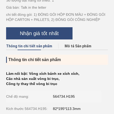
Số lượng đặt hàng tối thiểu: 1
Giá bán: Talk in the letter
chi tiết đóng gói: 1) ĐÓNG GÓI HỘP ĐƠN MÀU + ĐÓNG GÓI
HỘP CARTON + PALLETS, 2) ĐÓNG GÓI CÔNG NGHIỆP
Nhận giá tốt nhất
Thông tin chi tiết sản phẩm
Mô tả Sản phẩm
Thông tin chi tiết sản phẩm
Làm nổi bật:
Vòng xích bánh xe xích xích
,
Các nhà sản xuất vòng bi trục
,
Công ty thay thế vòng bi trục
Chế độ mang:
564734.H195
Kích thước 564734.H195:
82*195*113.3mm