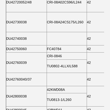
DU42720052/48
CRI-08A02CS96/L244
42
DU42730038
CRI-08A24CS175/L260
42
DU42740038
42
DU42750060
FC40784
42
CRI-0846
DU42760039
42
TU0802-4LLX/L588
DU42760040/37
42
42KWD08A
DU42800038
42
TU0813-1/L260