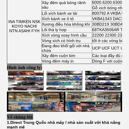
6000.6200.6300.64
Xây đệm quả bóng rãnh
sâu
Gỗ xích bóng nhỏ
Lối xích bánh xe tải
800792 A VKBA 541
Xích bánh xe ô tô
VKBA1343 DAC3462
INA TIMKEN NSK
Xương điều hòa không khí
30BD219 30BD40
KOYO NACHI
Lối thả ly hợp
68TKA3506AR TK7
NTN ASAHI FYH
Xích vòng xoay hình cầu
22200 22300 23000
Vòng xích có hình trụ
tốt ở các vòng bi c
Đang đeo khối gối với nhà
UCP UCF UCT UCF
chứa
Xây đệm cuộn kim
Các loại đầy đủ của
Vòng đệm máy in
Dòng F với cuộn kim
Hình ảnh công ty:
Về chúng tôi:
1.Direct Trung Quốc nhà máy / nhà sản xuất với khả năng
mạnh mẽ