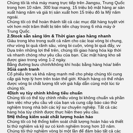
Chúng tôi là nhà máy mang trực tiếp trên Jiangsu, Trung Quốc
trong hơn 10 năm. 300 loại mang, 15 triệu bộ mặt hàng ar sản
xuất hàng năm và giá trị sản xuất hơn 15 triệu đô la Mỹ năm
ngoái.
Chúng tôi có thể hoàn thành tất cả các mục đặt hàng tuyệt vời
với hơn một trăm thiết bị tiên tiến chạy trong 6 nhà máy ở
Trung Quốc.
2.Stock sẵn sàng lớn & Thời gian giao hàng nhanh
Giàu trong kho trong suốt cả năm cho các loại vòng bi chung,
như vòng bi quả rãnh sâu, vòng bi cuộn, vòng bi quả đẩy, vv
Dựa trên những lợi thế trên, chúng tôi giao hàng hóa kịp thời
và nhanh chóng như yêu cầu của bạn. Các mặt hàng kho sẽ
được giao trong vòng 1-2 ngày.
Bằng đường bưu chính/không khí hoặc bằng hàng hóa/ biển
3Giá cạnh tranh
Cổ phiếu lớn và khả năng mạnh mẽ cho phép chúng tôi cung
cấp giá hợp lý hơn trên toàn thế giới. Khách hàng có thể nhận
được vòng bi chất lượng tốt với giá hấp dẫn cùng một lúc từ
chúng tôi.
4Dịch vụ tùy chỉnh không tiêu chuẩn
Chúng tôi có thể tùy chỉnh nhiều vòng bi không chuẩn và phần
làm việc như yêu cầu vẽ của bạn và cung cấp báo cáo thử
nghiệm trong nhà bởi các kỹ sư chuyên nghiệp. Tất cả các
hàng hóa tùy chỉnh được thực hiện theo yêu cầu.
5Hệ thống kiểm soát chất lượng hoàn hảo
Chúng tôi có hệ thống kiểm soát chất lượng hoàn hảo và thiết
bị thử nghiệm và kỹ sư có kinh nghiệm trong hơn 10 năm.
Chúng tôi thử nghiệm vòng bi một lần để đảm bảo tất cả các