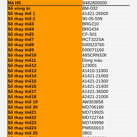
Mã HS
8482800000
Số vòng bi
BM-032
Số thay thế 1
41421-26000
Số thay thế 2
90-05-599
Số thay thế3
BRG210
Số thay thế4
BRG434
Số thay thế5
CF-501
Số thay thế7
RCT322SA
Số thay thế8
500023760
Số thay thế9
500071160
Số thay thế10
48SCRN32K
Số thay thế11
Dòng máu
Số thay thế12
123001
Số thay thế13
41410-11000
Số thay thế14
41421-21000
Số thay thế15
41421-21300
Số thay thế16
41421-21400
Số thay thế17
41421-36000
Số thay thế18
42421-21000
Số thay thế 19
AW303858
Số thay thế 20
MD706180
Số thay thế21
MD719925
Số thay thế22
MD722744
Số thay thế23
MD749998
Số thay thế24
PW550013
Số thay thế 25
3801