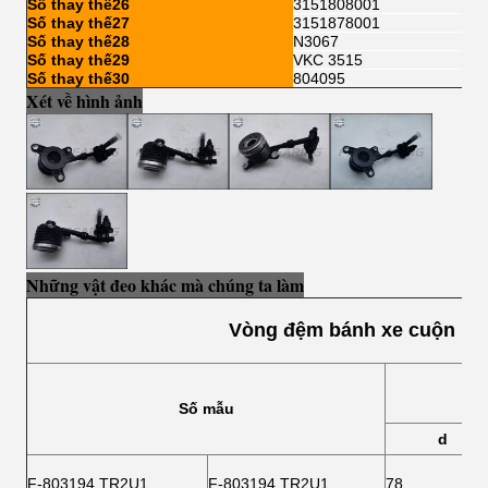
Số thay thế26
3151808001
Số thay thế27
3151878001
Số thay thế28
N3067
Số thay thế29
VKC 3515
Số thay thế30
804095
Xét về hình ảnh
Những vật đeo khác mà chúng ta làm
Vòng đệm bánh xe cuộn hìn
Số mẫu
d
F-803194.TR2U1
F-803194.TR2U1
78