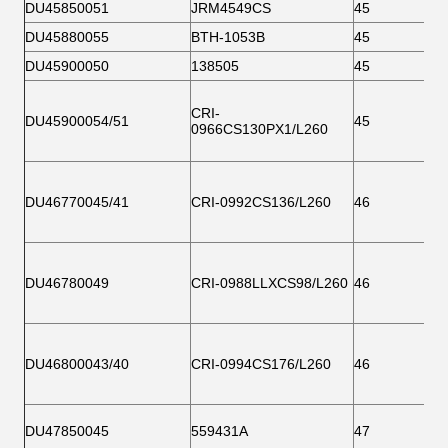
DU45850051
JRM4549CS
45
DU45880055
BTH-1053B
45
DU45900050
138505
45
CRI-
DU45900054/51
45
0966CS130PX1/L260
DU46770045/41
CRI-0992CS136/L260
46
DU46780049
CRI-0988LLXCS98/L260
46
DU46800043/40
CRI-0994CS176/L260
46
DU47850045
559431A
47