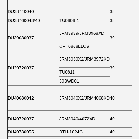
DU38740040
38
DU38760043/40
TU0808-1
38
JRM3939/JRM3968XD
DU39680037
39
CRI-0868LLCS
JRM3939X2/JRM3972XD
DU39720037
39
TU0811
39BWD01
DU40680042
JRM3940X2/JRM4068XD
40
DU40720037
JRM3940/4072XD
40
DU40730055
BTH-1024C
40