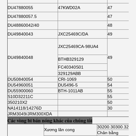
DU47880055
47KWD02A
47
DU47880057.5
47
DU48860042/40
48
DU49840043
JXC25469C/DA
49
JXC25469CA-98UA4
DU49840048
49
BTHB329129
FC40340S01
329129ABB
DU50840054
CRI-1069
50
DU54960051
DU5496-5
54
DU55900060
BTH-1011AB
55
S10D32211C
55
350210X2
50
NA14118/14276D
30
JRM3049/JRM300XDA
Các vòng bi bán nóng khác của chúng tôi
30200.30300.32200
Xương lăn cong
Chân bằng