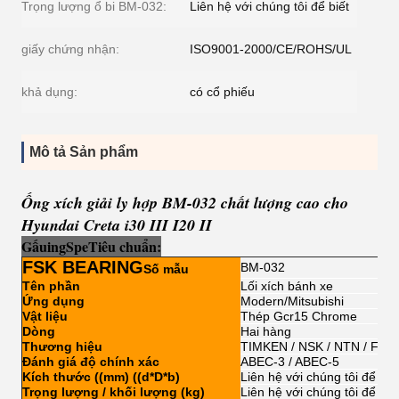
Trọng lượng ổ bi BM-032:
Liên hệ với chúng tôi để biết
giấy chứng nhận:
ISO9001-2000/CE/ROHS/UL
khả dụng:
có cổ phiếu
Mô tả Sản phẩm
Ống xích giải ly hợp BM-032 chất lượng cao cho
Hyundai Creta i30 III I20 II
Gấu
i
ng
Sp
e
Tiêu chuẩn:
FSK BEARING
BM-032
Số mẫu
Tên phần
Lối xích bánh xe
Ứng dụng
Modern/Mitsubishi
Vật liệu
Thép Gcr15 Chrome
Dòng
Hai hàng
Thương hiệu
TIMKEN / NSK / NTN / FSK
Đánh giá độ chính xác
ABEC-3 / ABEC-5
Kích thước ((mm) ((d*D*b)
Liên hệ với chúng tôi để biế
Trọng lượng / khối lượng (kg)
Liên hệ với chúng tôi để biế