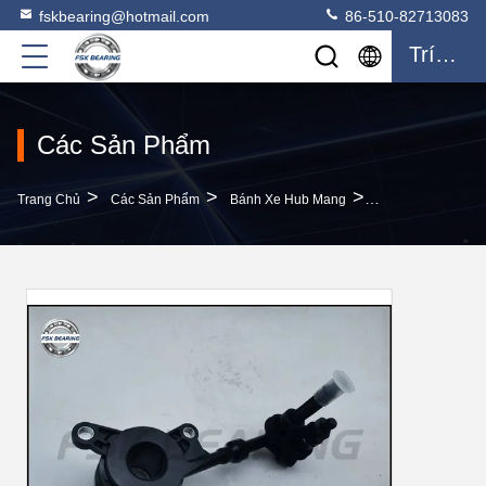
fskbearing@hotmail.com
86-510-82713083
Trích Dẫn
Các Sản Phẩm
>
>
>
Trang Chủ
Các Sản Phẩm
Bánh Xe Hub Mang
Ống Xích Giải Ly 