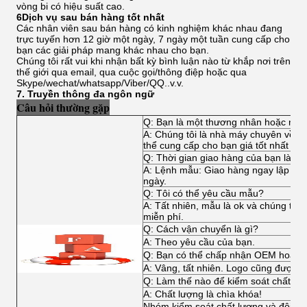
vòng bi có hiệu suất cao.
6Dịch vụ sau bán hàng tốt nhất
Các nhân viên sau bán hàng có kinh nghiệm khác nhau đang
trực tuyến hơn 12 giờ một ngày, 7 ngày một tuần cung cấp cho
bạn các giải pháp mang khác nhau cho bạn.
Chúng tôi rất vui khi nhận bất kỳ bình luận nào từ khắp nơi trên
thế giới qua email, qua cuộc gọi/thông điệp hoặc qua
Skype/wechat/whatsapp/Viber/QQ..v.v.
7. Truyền thông đa ngôn ngữ
Câu hỏi thường gặp
Q: Bạn là một thương nhân hoặc nhà
A: Chúng tôi là nhà máy chuyên về tất
thể cung cấp cho bạn giá tốt nhất và d
Q: Thời gian giao hàng của bạn là ba
A: Lệnh mẫu: Giao hàng ngay lập tức,
ngày.
Q: Tôi có thể yêu cầu mẫu?
A: Tất nhiên, mẫu là ok và chúng tôi
miễn phí.
Q: Cách vận chuyển là gì?
A: Theo yêu cầu của bạn.
Q: Bạn có thể chấp nhận OEM hoặc
A: Vâng, tất nhiên. Logo cũng được 
Q: Làm thế nào để kiểm soát chất lư
A: Chất lượng là chìa khóa!
Nhóm kiểm soát chất lượng và đội kỹ 