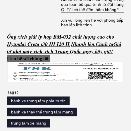
qua toàn bộ quá trình từ đặt hàng đế
Q: Tôi có thể đến thăm không?
Xin vui lòng liên hệ với phòng tiếp tâ
bạn lập lịch trình.
Ống xích giải ly hợp BM-032 chất lượng cao cho
Hyundai Creta i30 III I20 II
,
Nhanh lên.
C
anh ta
Giá
từ nhà máy xích xích Trung Quốc ngay bây giờ!
Liên hệ với chúng tôi:
Tags:
bánh xe trung tâm phía trước
bánh xe thay thế trung tâm mang
trung tâm xe mang