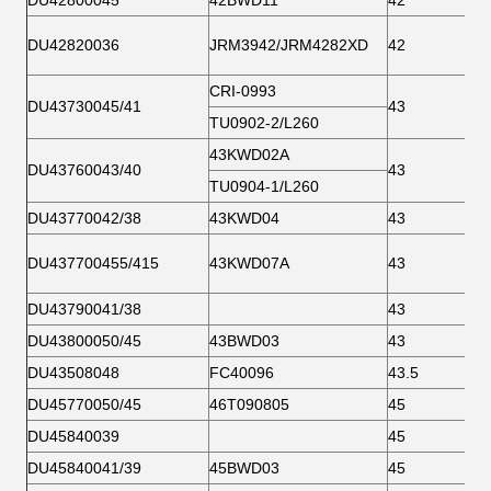
DU42800045
42BWD11
42
DU42820036
JRM3942/JRM4282XD
42
CRI-0993
DU43730045/41
43
TU0902-2/L260
43KWD02A
DU43760043/40
43
TU0904-1/L260
DU43770042/38
43KWD04
43
DU437700455/415
43KWD07A
43
DU43790041/38
43
DU43800050/45
43BWD03
43
DU43508048
FC40096
43.5
DU45770050/45
46T090805
45
DU45840039
45
DU45840041/39
45BWD03
45