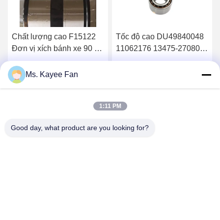
Tốc độ cao DU49840048
C00080811 Cụm vòng bi
11062176 13475-27080
moay ơ thép Chrome
Vòng xích bánh xe
Gcr15 hai hàng với cảm
49X84X48mm Thép chất
biến ABS cho SAIC
Nhận giá tốt nhất
Nhận giá tốt nhất
Ms. Kayee Fan
lượng cao
MAXUS G50
1:11 PM
Good day, what product are you looking for?
WUXI FSK TRANSMISSION BEARING CO.,
LTD
fskbearing@hotmail.com
86-510-82713083