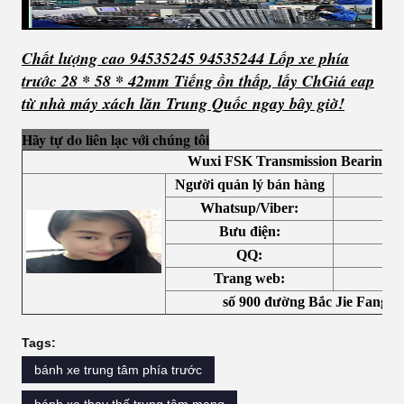
Chất lượng cao 94535245 94535244 Lốp xe phía
trước 28 * 58 * 42mm Tiếng ồn thấp
, lấy Ch
Giá eap
từ nhà máy xách lăn Trung Quốc ngay bây giờ!
Hãy tự do liên lạc với chúng tôi
Wuxi FSK Transmission Bearing Co
Người quản lý bán hàng
Whatsup/Viber:
Bưu điện:
QQ:
Trang web:
số 900 đường Bắc Jie Fang 
Tags:
bánh xe trung tâm phía trước