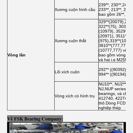
239**, 230**,240**,
Xương cuộn hình cầu
233**, 213**, 238**
bao gồm 26**, tức 
329**(20079),210*
322**(75), 303**(7
(10979), 3529**(2
(20971), 3511**(1
Xương cuộn thắt
(975),319**(10076
3810**(777,771), 
(10777,777) ví dụ
Vòng lăn
bao gồm vòng bi l
và hai i.e M25541
292** ((90392), 29
Lối xích cuộn
994** ((90194), và
NU10**, NU2**, NU
NJ,NUP series cũn
bearings, và chúng
Vòng xích có hình trụ
412740, 422740 đ
thô.Dòng FCD đượ
nghiệp thép.
Về FSK Bearing Company: