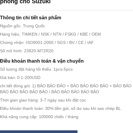
phóng cho Suzuki
Thông tin chi tiết sản phẩm
Nguồn gốc: Trung Quốc
Hàng hiệu: TIMKEN / NSK / NTN / FSKG / KBE / OEM
Chứng nhận: ISO9001-2000 / SGS / BV / CE / IAF
Số mô hình: 23820-M72R20
Điều khoản thanh toán & vận chuyển
Số lượng đặt hàng tối thiểu: 1pcs-5pcs
Giá bán: 0.1-200USD
chi tiết đóng gói: 1) BÁO BÁO ĐÁO + BÁO BÁO BÁO BÁO + BÁO BÁO 
BÁO BÁO BÁO BÁO BÁO / BÁO BÁO BÁO BÁO BÁO
Thời gian giao hàng: 3-7 ngày sau khi đặt cọc
Điều khoản thanh toán: 30% tiền gửi, số dư sau khi sao chép BL
Khả năng cung cấp: 100000 chiếc / tháng