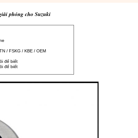
giải phóng cho Suzuki
me
TN / FSKG / KBE / OEM
ôi để biết
ôi để biết