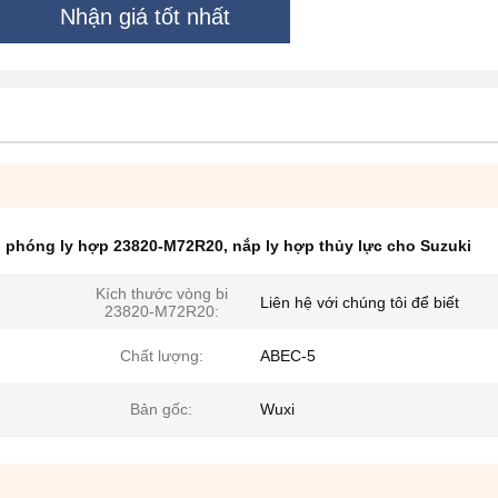
Nhận giá tốt nhất
i phóng ly hợp 23820-M72R20
,
nắp ly hợp thủy lực cho Suzuki
Kích thước vòng bi
Liên hệ với chúng tôi để biết
23820-M72R20:
Chất lượng:
ABEC-5
Bản gốc:
Wuxi