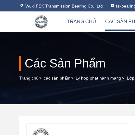
Wuxi FSK Transmission Bearing Co., Ltd
fskbeari
TRANG CHỦ
CÁC SẢN P
Các Sản Phẩm
Trang chủ
>
các sản phẩm
>
Ly hợp phát hành mang
>
Lớp