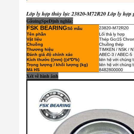
Lớp ly hợp thủy lực 23820-M72R20 Lớp ly hợp 
Gấu
i
ng
Sp
e
Định nghĩa:
FSK BEARING
23820-M72R20
Số mẫu
Tên phần
Lối thả ly hợp
Vật liệu
Thép Gcr15 Chro
Chuồng
Chuồng thép
Thương hiệu
TIMKEN / NSK / N
Đánh giá độ chính xác
ABEC-3 / ABEC-5
Kích thước ((mm) ((d*D*b)
liên hệ với chúng t
Trọng lượng / khối lượng (kg)
liên hệ với chúng t
Mã HS
8482800000
Xét về hình ảnh