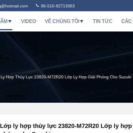
ng@hotmail.com
86-510-82713083
HẨM
VIDEO
VỀ CHÚNG TÔI
TIN TỨC
CÁC
 Ly Hợp Thủy Lực 23820-M72R20 Lớp Ly Hợp Giải Phóng Cho Suzuki
Lớp ly hợp thủy lực 23820-M72R20 Lớp ly hợp 