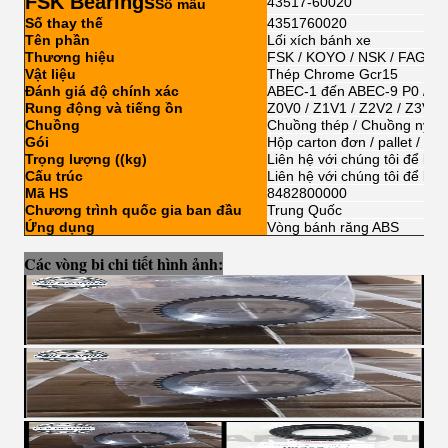
FSK Bearings
43517-60020
Số mẫu
Số thay thế
4351760020
Tên phần
Lối xích bánh xe
Thương hiệu
FSK / KOYO / NSK / FAG / 
Vật liệu
Thép Chrome Gcr15
Đánh giá độ chính xác
ABEC-1 đến ABEC-9 P0 / P6 /
Rung động và tiếng ồn
Z0V0 / Z1V1 / Z2V2 / Z3V3
Chuồng
Chuồng thép / Chuồng nylo
Gói
Hộp carton đơn / pallet / vỏ 
Trọng lượng ((kg)
Liên hệ với chúng tôi để biết
Cấu trúc
Liên hệ với chúng tôi để biết
Mã HS
8482800000
Chương trình quốc gia ban đầu
Trung Quốc
Ứng dụng
Vòng bánh răng ABS
Các vòng bi chi tiết hình ảnh: