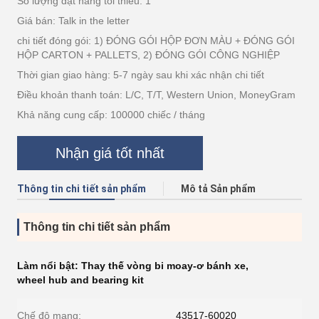
Số lượng đặt hàng tối thiểu: 1
Giá bán: Talk in the letter
chi tiết đóng gói: 1) ĐÓNG GÓI HỘP ĐƠN MÀU + ĐÓNG GÓI
HỘP CARTON + PALLETS, 2) ĐÓNG GÓI CÔNG NGHIỆP
Thời gian giao hàng: 5-7 ngày sau khi xác nhận chi tiết
Điều khoản thanh toán: L/C, T/T, Western Union, MoneyGram
Khả năng cung cấp: 100000 chiếc / tháng
Nhận giá tốt nhất
Thông tin chi tiết sản phẩm
Mô tả Sản phẩm
Thông tin chi tiết sản phẩm
Làm nổi bật:
Thay thế vòng bi moay-ơ bánh xe
,
wheel hub and bearing kit
Chế độ mang:
43517-60020