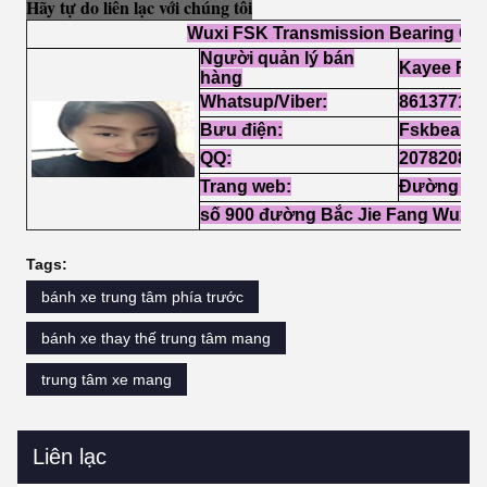
Hãy tự do liên lạc với chúng tôi
Wuxi FSK Transmission Bearing Co.,
Người quản lý bán
Kayee Fan
hàng
Whatsup/Viber:
861377102
Bưu điện:
Fskbeari
QQ:
207820856
Trang web:
Đường xíc
số 900 đường Bắc Jie Fang Wuxi 
Tags:
bánh xe trung tâm phía trước
bánh xe thay thế trung tâm mang
trung tâm xe mang
Liên lạc