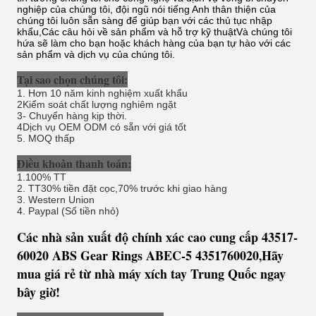
nghiệp của chúng tôi, đội ngũ nói tiếng Anh thân thiện của
chúng tôi luôn sẵn sàng để giúp bạn với các thủ tục nhập
khẩu,Các câu hỏi về sản phẩm và hỗ trợ kỹ thuậtVà chúng tôi
hứa sẽ làm cho bạn hoặc khách hàng của bạn tự hào với các
sản phẩm và dịch vụ của chúng tôi.
Tại sao chọn chúng tôi:
1. Hơn 10 năm kinh nghiệm xuất khẩu
2Kiểm soát chất lượng nghiêm ngặt
3- Chuyển hàng kịp thời.
4Dịch vụ OEM ODM có sẵn với giá tốt
5. MOQ thấp
Điều khoản thanh toán:
1.100% TT
2. TT30% tiền đặt cọc,70% trước khi giao hàng
3. Western Union
4. Paypal (Số tiền nhỏ)
Các nhà sản xuất độ chính xác cao cung cấp 43517-
60020 ABS Gear Rings ABEC-5 4351760020
Hãy
,
mua giá rẻ từ nhà máy xích tay Trung Quốc ngay
bây giờ!