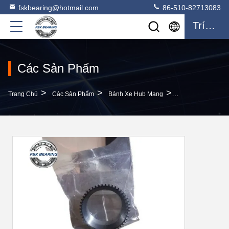
fskbearing@hotmail.com
86-510-82713083
Trích Dẫn
Các Sản Phẩm
>
>
>
Trang Chủ
Các Sản Phẩm
Bánh Xe Hub Mang
Các Nhà Sản Xuấ