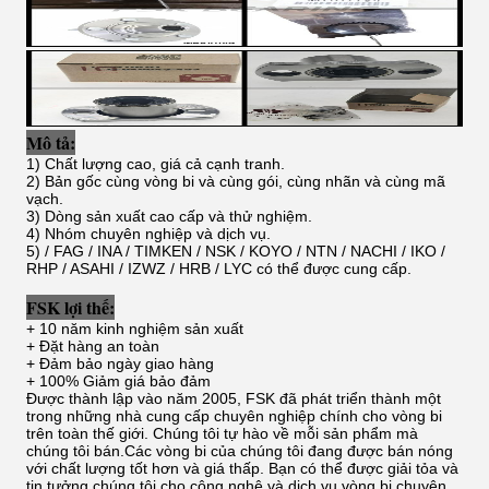
Mô tả:
1) Chất lượng cao, giá cả cạnh tranh.
2) Bản gốc cùng vòng bi và cùng gói, cùng nhãn và cùng mã
vạch.
3) Dòng sản xuất cao cấp và thử nghiệm.
4) Nhóm chuyên nghiệp và dịch vụ.
5) / FAG / INA / TIMKEN / NSK / KOYO / NTN / NACHI / IKO /
RHP / ASAHI / IZWZ / HRB / LYC có thể được cung cấp.
FSK lợi thế:
+ 10 năm kinh nghiệm sản xuất
+ Đặt hàng an toàn
+ Đảm bảo ngày giao hàng
+ 100% Giảm giá bảo đảm
Được thành lập vào năm 2005, FSK đã phát triển thành một
trong những nhà cung cấp chuyên nghiệp chính cho vòng bi
trên toàn thế giới. Chúng tôi tự hào về mỗi sản phẩm mà
chúng tôi bán.Các vòng bi của chúng tôi đang được bán nóng
với chất lượng tốt hơn và giá thấp. Bạn có thể được giải tỏa và
tin tưởng chúng tôi cho công nghệ và dịch vụ vòng bi chuyên