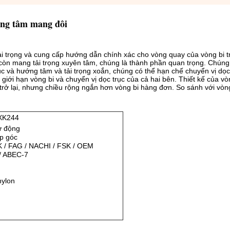
ng tâm mang đôi
ải trọng và cung cấp hướng dẫn chính xác cho vòng quay của vòng bi t
 còn mang tải trọng xuyên tâm, chúng là thành phần quan trọng. Chúng
c và hướng tâm và tải trọng xoắn, chúng có thể hạn chế chuyển vị dọc 
iới hạn vòng bi và chuyển vị dọc trục của cả hai bên. Thiết kế của vò
 trở lại, nhưng chiều rộng ngắn hơn vòng bi hàng đơn. So sánh với vòng
XK244
ự động
ếp góc
 / FAG / NACHI / FSK / OEM
/ ABEC-7
nylon