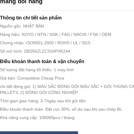
mang đôi hàng
Thông tin chi tiết sản phẩm
Nguồn gốc: NHẬT BẢN
Hàng hiệu: KOYO / NTN / NSK / FAG / NACHI / FSK / OEM
Chứng nhận: ISO9001-2000 / ROHS / UL / SGS
Số mô hình: DE0562LZCS34PXK244
Điều khoản thanh toán & vận chuyển
Số lượng đặt hàng tối thiểu: 1 máy tính
Giá bán: Competitive Cheap Price
chi tiết đóng gói: 1) MÀU SẮC ĐÓNG GÓI MÀU SẮC + GÓI THÙNG 
PALLETS, 2) ĐÓNG GÓI CÔNG NGHIỆP
Thời gian giao hàng: 3-7ngày sau khi gửi tiền
Điều khoản thanh toán: Đặt cọc 30%, số dư sau khi sao chép BL
Khả năng cung cấp: 100000pcs / tháng