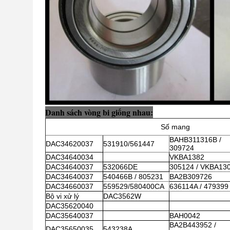
Danh sách vòng bi giống nhau:
Số mang
BAHB311316B /
DAC34620037
531910/561447
309724
DAC34640034
VKBA1382
DAC34640037
532066DE
305124 / VKBA13
DAC34640037
540466B / 805231
BA2B309726
DAC34660037
559529/580400CA
636114A / 479399
Bộ vi xử lý
DAC3562W
DAC35620040
DAC35640037
BAH0042
BA2B443952 /
DAC35650035
543238A