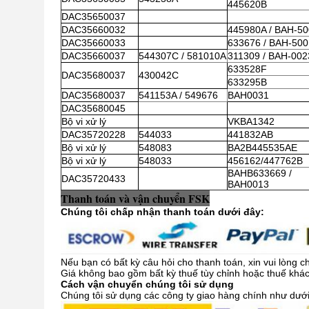
445620B
DAC35650037
DAC35660032
445980A / BAH-5
DAC35660033
633676 / BAH-50
DAC35660037
544307C / 581010A
311309 / BAH-002
633528F
DAC35680037
430042C
633295B
DAC35680037
541153A / 549676
BAH0031
DAC35680045
Bộ vi xử lý
VKBA1342
DAC35720228
544033
441832AB
Bộ vi xử lý
548083
BA2B445535AE
Bộ vi xử lý
548033
456162/447762B
BAHB633669 /
DAC35720433
BAH0013
Thanh toán và vận chuyển FSK
Chúng tôi chấp nhận thanh toán dưới đây:
Nếu bạn có bất kỳ câu hỏi cho thanh toán, xin vui lòng ch
Giá không bao gồm bất kỳ thuế tùy chỉnh hoặc thuế khác
Cách vận chuyển chúng tôi sử dụng
Chúng tôi sử dụng các công ty giao hàng chính như dướ