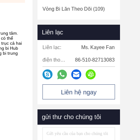
Vòng Bi Lăn Theo Dõi
(109)
Liên lạc
rung tâm.
 có thể
trục cả hai
Liên lạc:
Ms. Kayee Fan
ng bi Hub
 bi trung
điện thoại:
86-510-82713083
Liên hệ ngay
gửi thư cho chúng tôi