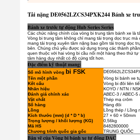
Tải nặng DE0562LZCS34PXK244 Bánh xe tru
Bánh xe trước tự động Hub Series Series
Các chức năng chính của vòng bi trung tâm bánh xe là t
Vòng bi trung tâm không chỉ mang tải trọng dọc trục mà
mang tải trọng xuyên tâm nặng bao gồm tải trọng dọc trụ
bên. Chúng chủ yếu được sử dụng trong các thành phần g
quen thuộc với hai vòng bi cầu nối một hàng theo thứ tự
tâm hàng duy nhất có độ cứng tốt hơn.
Đặc điểm kỹ thuật mang:
bi FSK
DE0562LZCS34P
Số mô hình vòng
Tên một phần
Vòng bi bánh xe t
Kết cấu
Vòng bi đôi liên ti
Nhãn hiệu
KOYO / NTN / NSK
Đánh giá chính xác
ABEC-3 / ABEC-5 
Vật chất
Thép mạ crôm
Số hàng
Hàng đôi
Lồng
Lồng thép / Lồng 
Kích thước (mm) (d * D * b)
27 × 60 × 50mm
Trọng lượng / khối lượng (KG)
0,56kg
Mã HS
8482800000
Chương trình quốc gia gốc
TRUNG QUỐC
Bản vẽ của Vòng bi bánh xe tự động DAC