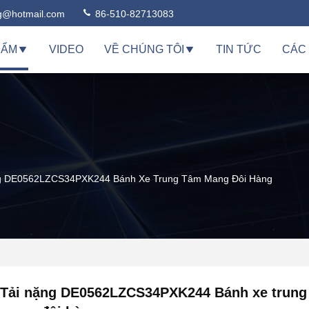
ng@hotmail.com
86-510-82713083
HẨM
VIDEO
VỀ CHÚNG TÔI
TIN TỨC
CÁC
g DE0562LZCS34PXK244 Bánh Xe Trung Tâm Mang Đôi Hàng
Tải nặng DE0562LZCS34PXK244 Bánh xe trung