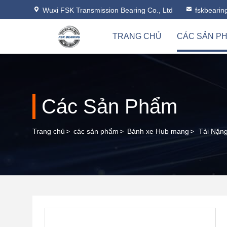
Wuxi FSK Transmission Bearing Co., Ltd
fskbeari
TRANG CHỦ
CÁC SẢN P
Các Sản Phẩm
Trang chủ
>
các sản phẩm
>
Bánh xe Hub mang
>
Tải Nặn