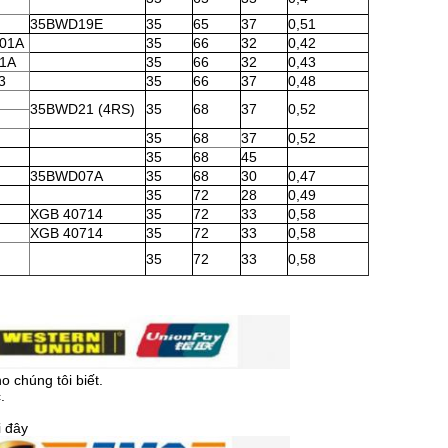
35BWD19E
35
65
37
0,51
001A
35
66
32
0,42
01A
35
66
32
0,43
3
35
66
37
0,48
35BWD21 (4RS)
35
68
37
0,52
35
68
37
0,52
35
68
45
35BWD07A
35
68
30
0,47
35
72
28
0,49
XGB 40714
35
72
33
0,58
XGB 40714
35
72
33
0,58
35
72
33
0,58
o chúng tôi biết.
.
i đây