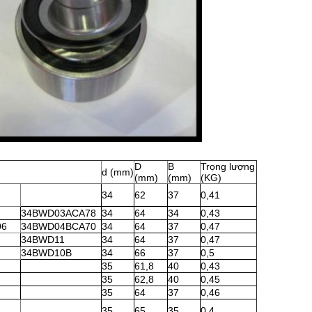
D
B
Trọng lượng
d (mm)
(mm)
(mm)
(KG)
34
62
37
0,41
34BWD03ACA78
34
64
34
0,43
06
34BWD04BCA70
34
64
37
0,47
34BWD11
34
64
37
0,47
34BWD10B
34
66
37
0,5
35
61,8
40
0,43
35
62,8
40
0,45
35
64
37
0,46
35
65
35
0,4