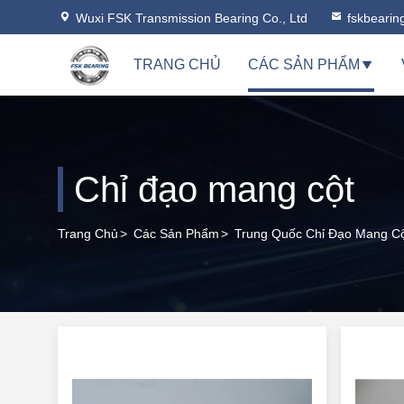
Wuxi FSK Transmission Bearing Co., Ltd
fskbeari
TRANG CHỦ
CÁC SẢN PHẨM
Chỉ đạo mang cột
Trang Chủ
>
Các Sản Phẩm
>
Trung Quốc Chỉ Đạo Mang C