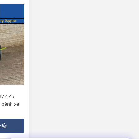
7Z-4 /
 bánh xe
hất