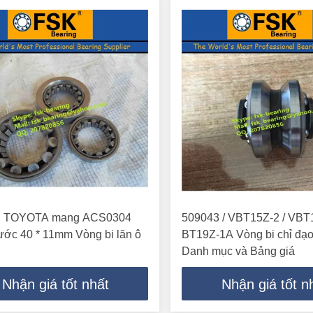
i TOYOTA mang ACS0304
509043 / VBT15Z-2 / VBT1
ước 40 * 11mm Vòng bi lăn ô
BT19Z-1A Vòng bi chỉ đạo
Danh mục và Bảng giá
Nhận giá tốt nhất
Nhận giá tốt n