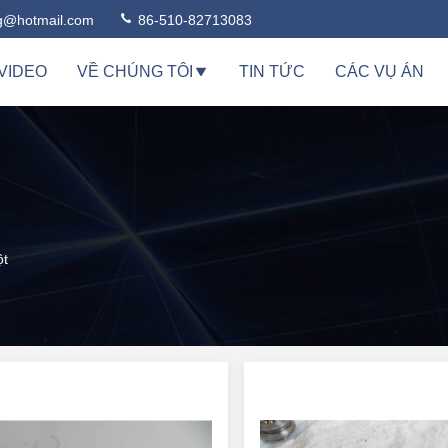
ng@hotmail.com
86-510-82713083
VIDEO
VỀ CHÚNG TÔI
TIN TỨC
CÁC VỤ ÁN
ột