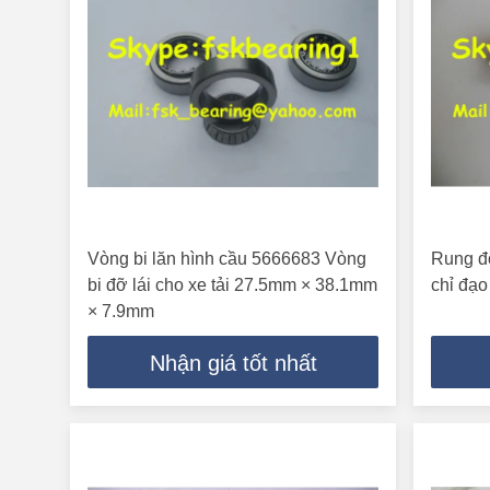
Vòng bi lăn hình cầu 5666683 Vòng
Rung đ
bi đỡ lái cho xe tải 27.5mm × 38.1mm
chỉ đạ
× 7.9mm
Nhận giá tốt nhất