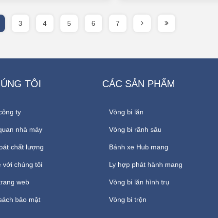
3
4
5
6
7
HÚNG TÔI
CÁC SẢN PHẨM
công ty
Vòng bi lăn
quan nhà máy
Vòng bi rãnh sâu
oát chất lượng
Bánh xe Hub mang
 với chúng tôi
Ly hợp phát hành mang
trang web
Vòng bi lăn hình trụ
sách bảo mật
Vòng bi trộn