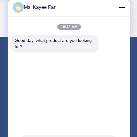
Ms. Kayee Fan
10:43 AM
Good day, what product are you looking 
for?
LIÊN HỆ VỚI CHÚNG TÔI
fskbearing@hotmail.com
86-510-82713083
Số 220 Trung Renmin Road, quận Liangxi, Wuxi,
Jiangsu, Trung Quốc