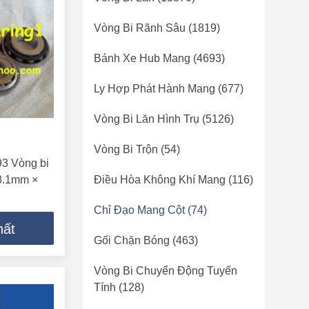
Vòng Bi Rãnh Sâu
(1819)
Bánh Xe Hub Mang
(4693)
Ly Hợp Phát Hành Mang
(677)
Vòng Bi Lăn Hình Trụ
(5126)
Vòng Bi Trộn
(54)
93 Vòng bi
38.1mm ×
Điều Hòa Không Khí Mang
(116)
Chỉ Đạo Mang Cột
(74)
hất
Gối Chặn Bóng
(463)
Vòng Bi Chuyển Động Tuyến
Tính
(128)