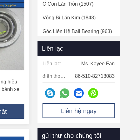
Ổ Con Lăn Tròn
(1507)
Vòng Bi Lăn Kim
(1848)
Góc Liên Hệ Ball Bearing
(963)
Vòng Bi Gốm
(49)
Liên lạc
Vòng Bi
(813)
Liên lạc:
Ms. Kayee Fan
Vòng Bi Bánh Xe Tải
(160)
điện thoại:
86-510-82713083
ng hiệu
Slewing Bearing
(254)
 bánh xe
Ròng Rọc
(817)
Liên hệ ngay
hất
Ly Hợp Một Chiều
(59)
Ổ Trượt Trơn Hình Cầu
(265)
gửi thư cho chúng tôi