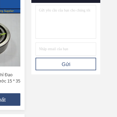
Vòng Bi Lăn Theo Dõi
(111)
Gửi
hỉ Đạo
ước 15 * 35
hất