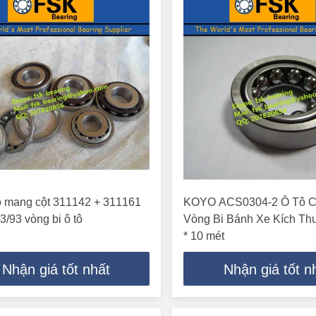
o mang cột 311142 + 311161
KOYO ACS0304-2 Ô Tô C
/93 vòng bi ô tô
Vòng Bi Bánh Xe Kích Th
* 10 mét
Nhận giá tốt nhất
Nhận giá tốt n